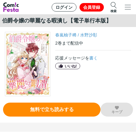
ログイン
会員登録
検索
伯爵令嬢の華麗なる暇潰し【電子単行本版】
春嵐柚子稀
/
水野沙彰
2
巻
まで配信中
応援メッセージを
書く
いいね!
無料で立ち読みする
キープ