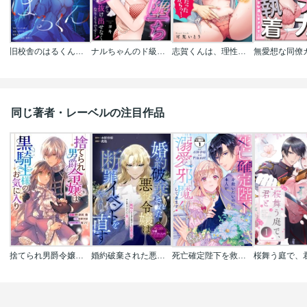
旧校舎のはるくん～二人きりの鬼ごっこ、しよう？
ナルちゃんのド級ハメ堕ちピストンから抜け出せなくなりそうです…！（分冊版）
志賀くんは、理性の限界…だったからっ！
同じ著者・レーベルの注目作品
捨てられ男爵令嬢は黒騎士様のお気に入り 連載版
婚約破棄された悪役令嬢は断罪イベントをやり直す
死亡確定陛下を救いたいのに､本人が溺愛で邪魔してきます! 分冊版
桜舞う庭で、