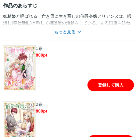
作品のあらすじ
妖精姫と呼ばれる、亡き母に生き写しの伯爵令嬢アリアンヌは、暇
潰し(奉仕活動)と称して相談屋の活動をしている。ある日店を訪ね
てきた男は、依頼もせずに帰って行った。不審に思ったアリアンヌ
もっと見る
だが、夜会で再会した彼は思いも寄らない名前で！？その恋は凍っ
た心を融かしていく── おてんば伯爵令嬢と心を閉ざした孤独な王
1巻
弟公爵との、甘くて危険な初恋・婚約ロマンス！
800
pt
登録して購入
2巻
800
pt