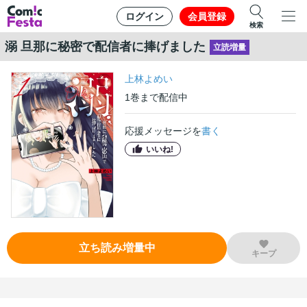
ログイン
会員登録
検索
溺 旦那に秘密で配信者に捧げました
立読増量
上林よめい
1
巻
まで配信中
応援メッセージを
書く
いいね!
立ち読み増量中
キープ