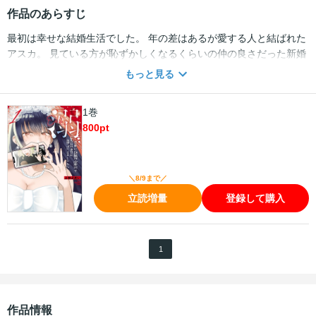
作品のあらすじ
最初は幸せな結婚生活でした。 年の差はあるが愛する人と結ばれた
アスカ。 見ている方が恥ずかしくなるくらいの仲の良さだった新婚
生活だったが、夫の異動をきっかけに、小さなすれ違いが重なるよ
もっと見る
うに…。 そんな息苦しい生活の中でアスカは友人に勧められたとあ
る配信者に癒やしを求めるようになってしまい…？
1巻
800
pt
＼8/9まで／
立読増量
登録して購入
1
作品情報