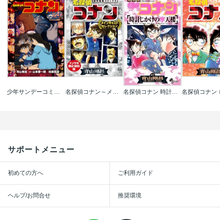
少年サンデーコミックスビジュアルセレクション 名探偵コナン エピソード”ＯＮＥ” 小さくなった名探偵
名探偵コナン～メインキャストセレクション～【デジタル限定復刻版】
名探偵コナン 時計じかけの摩天楼
サポートメニュー
初めての方へ
ご利用ガイド
ヘルプ/お問合せ
推奨環境