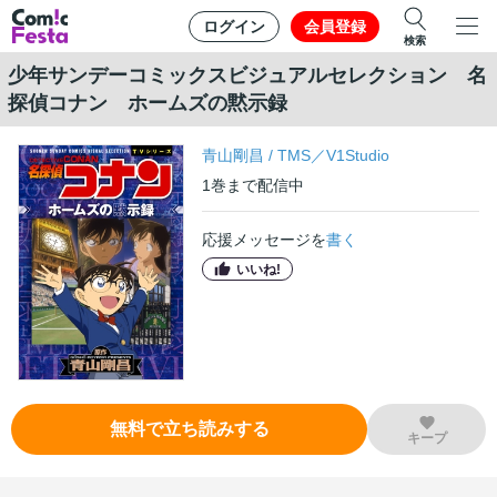
ログイン
会員登録
検索
少年サンデーコミックスビジュアルセレクション 名
探偵コナン ホームズの黙示録
青山剛昌
/
TMS／V1Studio
1
巻
まで配信中
応援メッセージを
書く
いいね!
無料で立ち読みする
キープ