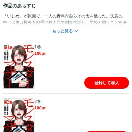
作品のあらすじ
「いじめ」が原因で、一人の青年が自らその命を絶った。失意の
中、母親は校長を相手に殺人罪で刑事告訴し、学校と闘うことを決
意する。そして、法廷で徐々に明らかになっていく「恐るべき怪
もっと見る
物」の姿が。「悲劇」は誰のせい？
1巻
100
pt
登録して購入
2巻
100
pt