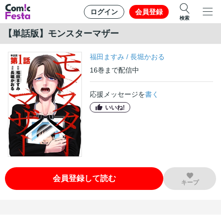
ログイン
会員登録
検索
【単話版】モンスターマザー
福田ますみ
/
長堀かおる
16
巻
まで配信中
応援メッセージを
書く
いいね!
会員登録して読む
キープ