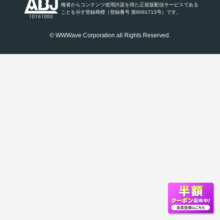
権者からコンテンツ使用許諾を得た正規版配信サービスである
ことを示す登録商標（登録番号 第6091713号）です。
© WWWave Corporation all Rights Reserved.