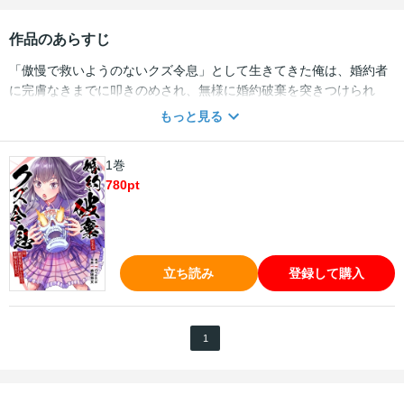
作品のあらすじ
「傲慢で救いようのないクズ令息」として生きてきた俺は、婚約者
に完膚なきまでに叩きのめされ、無様に婚約破棄を突きつけられ
た。しかし、その衝撃で前世の記憶が鮮烈に蘇る…。いま居るここ
もっと見る
は、かつて俺が心血を注ぎ込んだMMORPGの世界だったのだ。慌
ててゲームと同じ様にストレージを確認すると、そこにはかつての
1巻
自分が手にした「伝説級の装備」や「勇者級スキル」が当時のまま
780
pt
眠っていた。これまでの愚行を深く反省し、これからは静かで穏や
かな余生を過ごそうと決意する俺。だが、隠しきれない規格外のス
ペックが、平穏な日常をことごとく破壊していく――。最強の力を
手に入れてしまった元クズ令息による、図らずも無双してしまうや
り直しファンタジー第1巻！ ※この作品は過去、電子書籍「婚約破
立ち読み
登録して購入
棄されたクズ令息は、前世を思い出したので平和に生きたい。１～
６巻」に掲載されました。重複購入にご注意下さい。※本商品は電
子版のみの販売となり、紙書籍での販売はありません。ご注意くだ
1
さい。