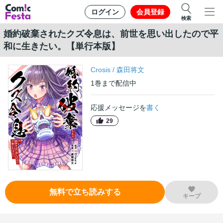
ログイン
会員登録
検索
婚約破棄されたクズ令息は、前世を思い出したので平
和に生きたい。【単行本版】
Crosis
/
森田将文
1
巻
まで配信中
応援メッセージを
書く
29
無料で立ち読みする
キープ