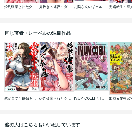
婚約破棄されたクズ令息は、前世を思い出したので平和に生きたい。
見抜きの迷宮～ダンジョン内、冒険者たちのオカズ事情～
お隣さんのギャル彼女を､俺の童貞ハウスにあげてしまった
同じ著者・レーベルの注目作品
俺が育てた最強キャラに転生したので、歯向かうヤツはすべてぶん殴って生きる事にしました。
婚約破棄されたクズ令息は、前世を思い出したので平和に生きたい。
IMUM COELI『オーズ連載』
他の人はこちらもいいねしています