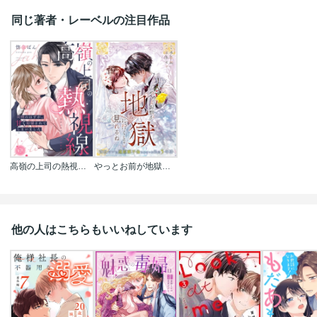
同じ著者・レーベルの注目作品
高嶺の上司の熱視線～同情のはずが､甘く切望されてしまいました～
やっとお前が地獄に行くとこ見れるね～商社マンに遠距離不倫されていた私の5年間～
他の人はこちらもいいねしています