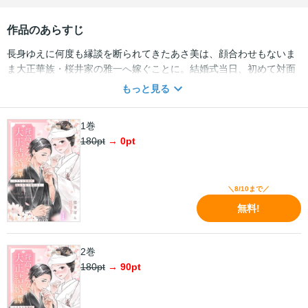
作品のあらすじ
長身ゆえに何度も縁談を断られてきたあさ美は、顔合わせもないま
ま大正華族・桜井家の雅一へ嫁ぐことに。結婚式当日、初めて対面
した夫は自分よりも小柄な男性だった。周囲から心ない言葉を向け
もっと見る
られ不安を抱くあさ美。しかし雅一は「身長も貴女の個性」と優し
く受け止め、社交の場でも真っ直ぐにあさ美を肯定し守ってくれ
1巻
る。その温かな愛情に触れるうち、あさ美は少しずつ心を開いてい
180
pt
→
0
pt
き――。コンプレックスごと愛される、身長差夫婦のむずキュン溺
愛ロマンス。
＼8/10まで／
無料!
2巻
180
pt
→
90
pt