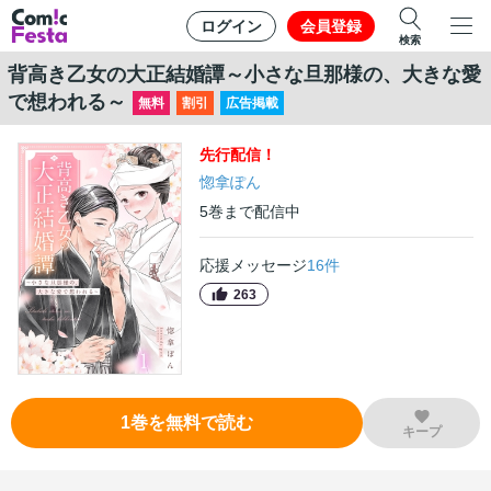
ログイン
会員登録
検索
背高き乙女の大正結婚譚～小さな旦那様の、大きな愛
で想われる～
無料
割引
広告掲載
先行
配信！
惚拿ぽん
5
巻
まで配信中
応援メッセージ
16
件
263
1
巻
を無料で読む
キープ