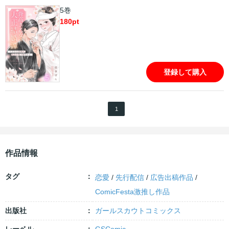
5巻
180
pt
登録して購入
1
作品情報
タグ
恋愛
/
先行配信
/
広告出稿作品
/
ComicFesta激推し作品
出版社
ガールスカウトコミックス
レーベル
GSComic