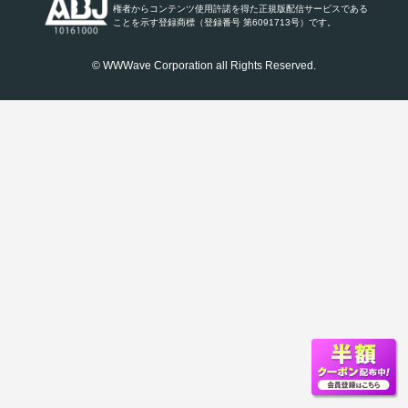
権者からコンテンツ使用許諾を得た正規版配信サービスである
ことを示す登録商標（登録番号 第6091713号）です。
© WWWave Corporation all Rights Reserved.