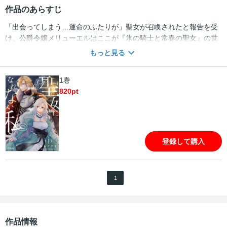
作品のあらすじ
「出会ってしまう…運命のふたりが」聖女が召喚されたと報告を受
け、公爵令嬢メリューエルはここが『氷の騎士と常春の聖女』の世
界であることを思い出す。それは、聖女アカネが騎士ミュチュスカ
もっと見る
と紆余曲折を経て結ばれる物語。ミュチュスカは私の婚約者だ。毛
嫌いされているけれど。ミュチュスカのことを何一つ知らない聖女
1巻
が私から彼を奪う。悔しくて…悔しくてたまらない――。だか
820
pt
ら……私は賭けに出ることにした。記憶を取り戻しても悪女のま
ま。メリューエルの恋心の行き着く先は……!?単行本版は書き下ろ
しSS付き！
登録して購入
1
作品情報