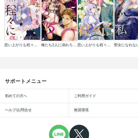
思い上がりも程々に｡地味令嬢アメリアの幸せな婚約
俺たち2人に溺れろよ？【TL3人エッチStory】
思い上がりも程々に｡地味令嬢アメリアの幸せな婚約 【連載版】
サポートメニュー
初めての方へ
ご利用ガイド
ヘルプ/お問合せ
推奨環境