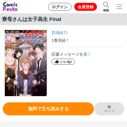
ログイン
会員登録
検索
寮母さんは女子高生 Final
西城綾乃
1
巻
完結！
応援メッセージを
書く
いいね!
無料で立ち読みする
キープ