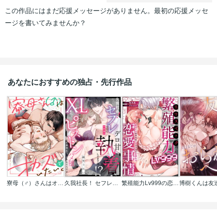
この作品にはまだ応援メッセージがありません。最初の応援メッセ
ージを書いてみませんか？
あなたにおすすめの独占・先行作品
寮母（♂）さんはオカズでいたい。
久我社長！ セフレなのにデロ甘執着しすぎでは!? ～XL級のわからせピストンで心も身体もハメ堕とされそうです～（単話版）
繁殖能力Lv999の恋愛事情 ―幼なじみ候爵令息とのウブあま新婚生活―（単話版）