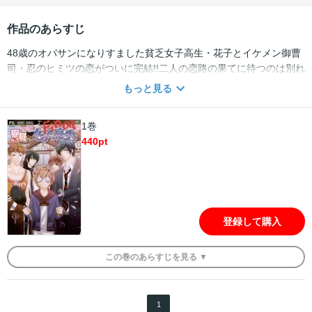
作品のあらすじ
48歳のオバサンになりすました貧乏女子高生・花子とイケメン御曹
司・忍のヒミツの恋がついに完結!!二人の恋路の果てに待つのは別れ
か、結婚か!?「大嫌いだしムカつくしムシズが走るけど…ババア、
もっと見る
愛してるよ…」イケメンがババアにぞっこんで大爆笑！純愛ラブ
（!?）コメディ、愛と笑いと描き下ろし満載のファイナルッッッ!!!
1巻
440
pt
登録して購入
この
巻
のあらすじを
見る ▼
1