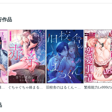
行作品
魅惑の毒婦は旦那様をオトしたい
ぐちゃぐちゃ絡まる、赤い糸～偽りの運命は、私を抱いて逃がさない
旧校舎のはるくん～二人きりの鬼ごっこ、しよう？
品