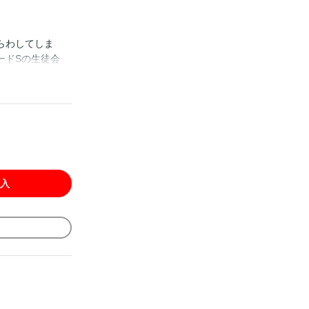
らわしてしま
ードSの生徒会
たのだけれ
愛いからこそ、
入