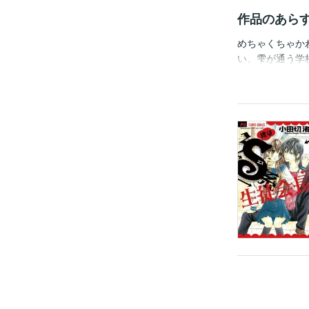
作品のあら
めちゃくちゃか
い、雫が通う学
長・瀬戸静が立
ど…！？あまり
いじめぬきたい