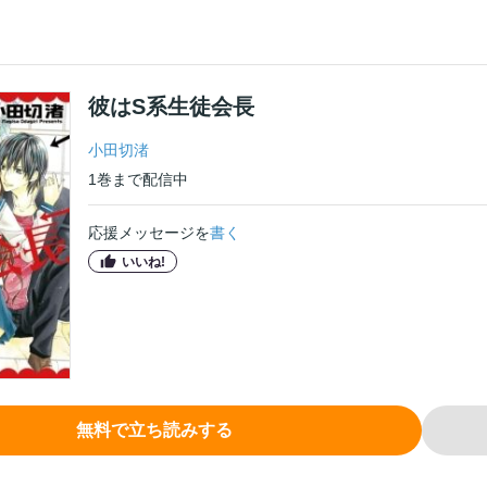
彼はS系生徒会長
小田切渚
1
巻
まで配信中
応援メッセージを
書く
いいね!
無料で立ち読みする