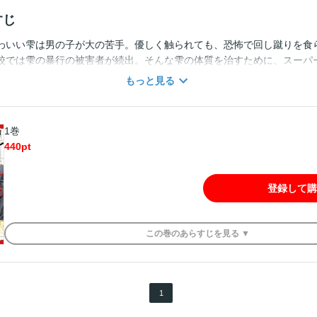
すじ
わいい雫は男の子が大の苦手。優しく触られても、恐怖で回し蹴りを食
校では雫の暴行の被害者が続出。そんな雫の体質を治すために、スーパ
ち上がった。雫を無理やり、生徒会に入れて、厄介な体質を治そうとし
もっと見る
の雫の可愛さに静生徒会長は雫のことを大好きになってしまった！！可
！！こんなに愛されて困っちゃう！
1巻
440
pt
登録して購
この
巻
のあらすじを
見る ▼
1