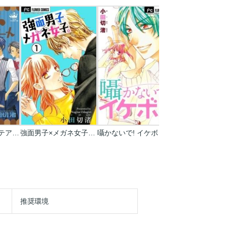
王冠(クラウン)ラテアート
強面男子×メガネ女子｡【マイクロ】
囁かないで! イケボくん
彼氏育成計画
推奨環境