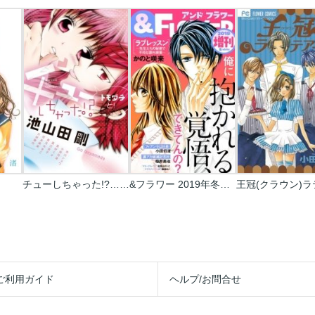
チューしちゃった!?…トモダチと!
&フラワー 2019年冬増刊号
ご利用ガイド
ヘルプ/お問合せ