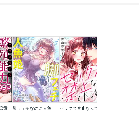
繁殖能力Lv999の恋愛事情 ―幼なじみ候爵令息とのウブあま新婚生活―（単話版）
脚フェチなのに人魚姫に迫られてます【タテヨミ】【フルカラー】
セックス禁止なんてくだらねえ