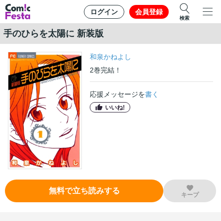
ログイン
会員登録
検索
手のひらを太陽に 新装版
和泉かねよし
2
巻
完結！
応援メッセージを
書く
いいね!
無料で立ち読みする
キープ