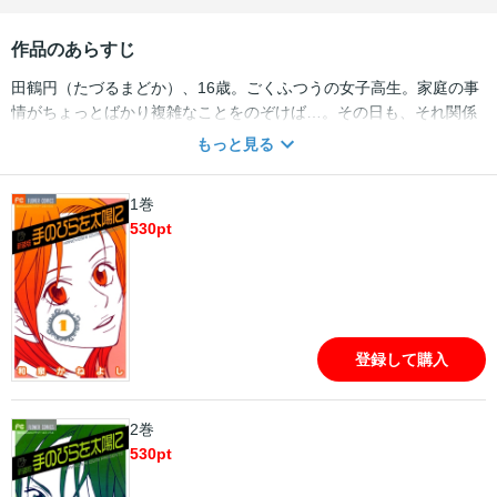
作品のあらすじ
田鶴円（たづるまどか）、16歳。ごくふつうの女子高生。家庭の事
情がちょっとばかり複雑なことをのぞけば…。その日も、それ関係
のことで、義理の弟・翔太（しょうた）から嫌がらせを受けた円
もっと見る
は、心から「強くなりたい…!!」と思った。そして、彼女のとった行
動は…!? 今、のりにのってるイズミが贈る青春の応援歌、第1巻!!
1巻
●収録作品／手のひらを太陽に／花も嵐もふみこえて
530
pt
登録して購入
2巻
530
pt