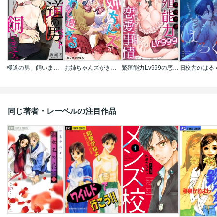
極道の男、飼います。
お姉ちゃんズがきわど過ぎるっ【フルカラー】
繁殖能力Lv999の恋愛事情 ―幼なじみ候爵令息とのウブあま新婚生活―（単話版）
同じ著者・レーベルの注目作品