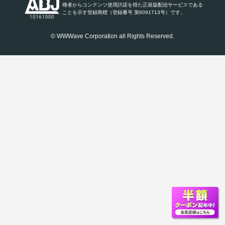
権者からコンテンツ使用許諾を得た正規版配信サービスである
ことを示す登録商標（登録番号 第6091713号）です。
© WWWave Corporation all Rights Reserved.