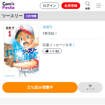
ログイン
会員登録
検索
ツースリー
立読増量
高畑弓
2
巻
完結！
応援メッセージを
書く
いいね!
立ち読み増量中
キープ