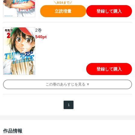
＼8/24まで／
立読増量
登録して購入
2巻
540
pt
登録して購入
この
巻
のあらすじを
見る ▼
1
作品情報