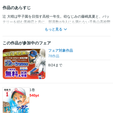
作品のあらすじ
辻 大晴は甲子園を目指す高校一年生。幼なじみの藤嶋真夏と、バッ
テリーを組む黒柳忍と共に、部員数が9人にも満たない千鳥山高校野
球部に入部する。一流のピッチャーでありながら、何故か今まで試
もっと見る
合に出たことがない大晴。真夏と力を合わせ、弱小校を甲子園に導
くことができるのか!?
この作品が参加中のフェア
フェア対象作品
78
作品
8/24
まで
1巻
540
pt