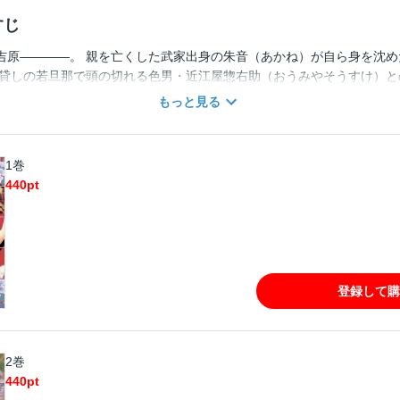
すじ
吉原――――。 親を亡くした武家出身の朱音（あかね）が自ら身を沈め
利貸しの若旦那で頭の切れる色男・近江屋惣右助（おうみやそうすけ）と
動かす！！ ここは地獄か極楽か…艶やかな吉原物語が今、動き始める…
もっと見る
！
1巻
440
pt
登録して購
2巻
440
pt