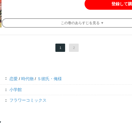
登録して購
この
巻
のあらすじを
見る ▼
1
2
恋愛
/
時代物
/
Ｓ彼氏・俺様
小学館
フラワーコミックス
ア