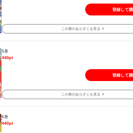
登録して購
この
巻
のあらすじを
見る ▼
5巻
440
pt
登録して購
この
巻
のあらすじを
見る ▼
6巻
440
pt