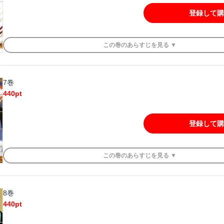
登録して購
この
巻
のあらすじを
見る ▼
7巻
440
pt
登録して購
この
巻
のあらすじを
見る ▼
8巻
440
pt