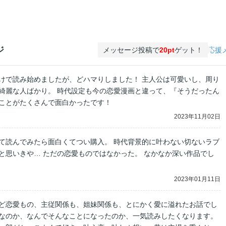
ジ
メッセージ投稿で
20pt
ゲット！
応援
けで読み始めましたが、どハマりしました！ 主人公は可愛いし、周り
綺麗な人ばかり。 時代設定も今の恋愛漫画と違って、『そうだったん
ことがたくさんで面白かったです！
2023年11月02日
て読んでみたら面白くてつい購入。 時代背景的に叶わない切ないラブ
と思いきや… ただの恋愛ものではなかった。 なかなか深い作品でし
2023年01月11日
ど恋愛もの、主従関係も、姐妹関係も、とにかく愛に溢れたお話でし
なのか、なんでそんなことになったのか、一気読みしたくなります。