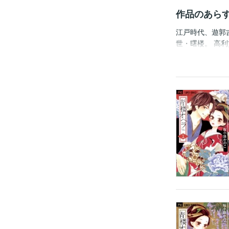
作品のあら
江戸時代、遊郭
世・曙楼。 高
音の運命を突き
――――！！！