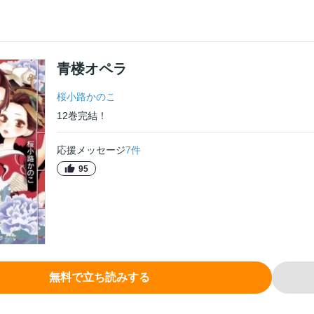
青楼オペラ
桜小路かのこ
12
巻
完結！
応援メッセージ
7
件
95
無料で立ち読みする