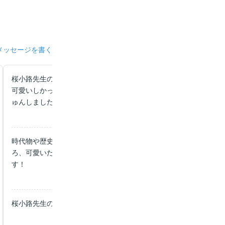
メッセージを書く
桜小路先生の作品が大好きで読みました！めちゃくちゃ面白かった
可愛いしかっこいいし一途に愛されてるし辛いシーンもたくさんあ
ゅんしました！
時代物や歴史物は興味がなかったのですが、作家さんの絵が好きで
ろ、可愛いだけではなく話しもすごく面白いです！完結しましたが
す！
桜小路先生の絵も内容も好きで何度も読み返してます！