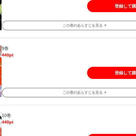
登録して購
この
巻
のあらすじを
見る ▼
9巻
440
pt
登録して購
この
巻
のあらすじを
見る ▼
10巻
440
pt