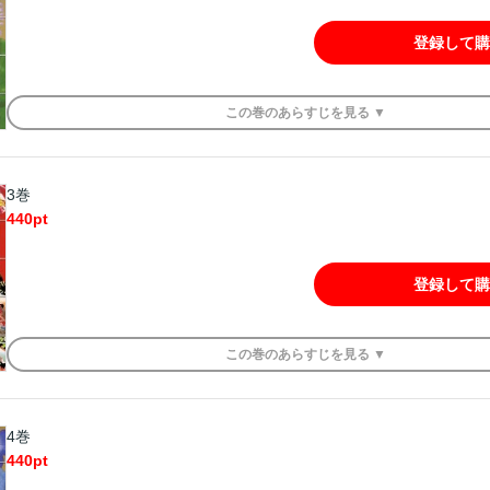
登録して購
この
巻
のあらすじを
見る ▼
3巻
440
pt
登録して購
この
巻
のあらすじを
見る ▼
4巻
440
pt