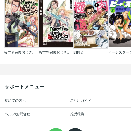
異世界召喚おじさんの銃無双ライフ ～サバゲー好きサラリーマンは会社終わりに異世界へ直帰する～
異世界召喚おじさんの銃無双ライフ ～サバゲー好きサラリーマンは会社終わりに異世界へ直帰する～【単話版】
肉極道
ビーチスター
サポートメニュー
初めての方へ
ご利用ガイド
ヘルプ/お問合せ
推奨環境