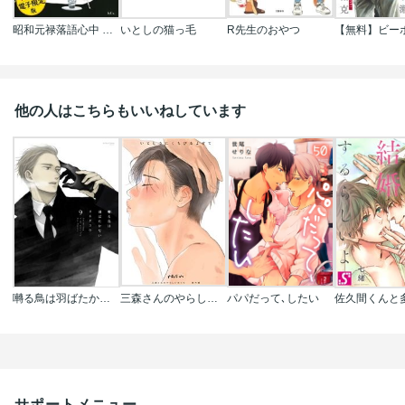
昭和元禄落語心中 特装版
いとしの猫っ毛
R先生のおやつ
他の人はこちらもいいねしています
囀る鳥は羽ばたかない
三森さんのやらしいおくち【単行本版/電子限定おまけ付き】
パパだって､したい
サポートメニュー