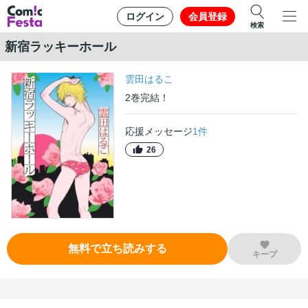
ログイン
会員登録
検索
新宿ラッキーホール
雲田はるこ
2
巻
完結！
応援メッセージ
1
件
26
無料で立ち読みする
キープ