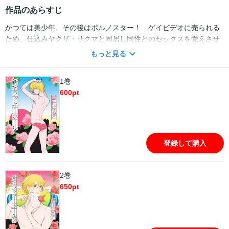
作品のあらすじ
かつては美少年、その後はポルノスター！ ゲイビデオに売られる
ため、仕込みヤクザ・サクマと同居し同性とのセックスを覚えさせ
られた桧山苦味（くみ）。やがてポルノスターとなった彼は、サク
もっと見る
マをヤクザ生活から抜け出させたいと思うようになるが…？ 後日
談「Lucky boy」は単行本描き下ろし。大人のままならない十数年間
1巻
を描いた、連作ラブストーリー！
600
pt
登録して購入
2巻
650
pt