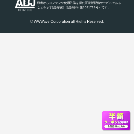
権者からコンテンツ使用許諾を得た正規版配信サービスである
ことを示す登録商標（登録番号 第6091713号）です。
© WWWave Corporation all Rights Reserved.