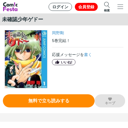
ログイン
会員登録
検索
未確認少年ゲドー
岡野剛
5
巻
完結！
応援メッセージを
書く
いいね!
無料で立ち読みする
キープ