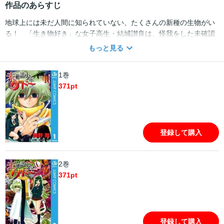
作品のあらすじ
地球上には未だ人間に知られていない、たくさんの新種の生物がい
る！ 「生き物好き」な女子高生・結城讃良は、怪我をした未確認
生物と遭遇！ そして、その生物を治療する不思議な少年・外堂祭
もっと見る
門と出会い!?
1巻
371
pt
登録して購入
2巻
371
pt
登録して購入