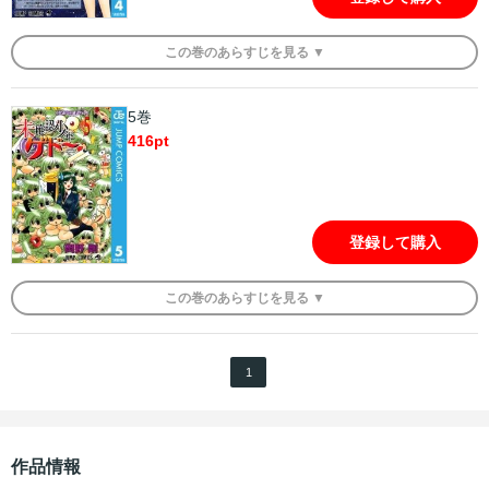
この
巻
のあらすじを
見る ▼
5巻
416
pt
登録して購入
この
巻
のあらすじを
見る ▼
1
作品情報