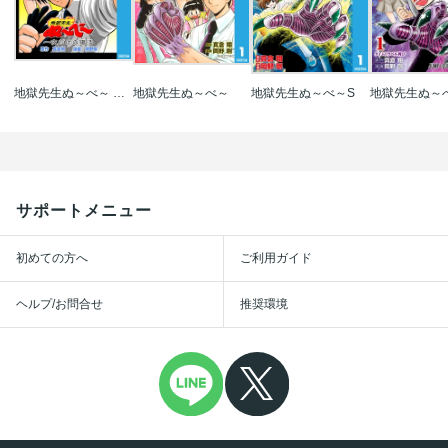
地獄先生ぬ～べ～ 一夜だけの復活
地獄先生ぬ～べ～
地獄先生ぬ～べ～S
地獄先生ぬ～
サポートメニュー
初めての方へ
ご利用ガイド
ヘルプ/お問合せ
推奨環境