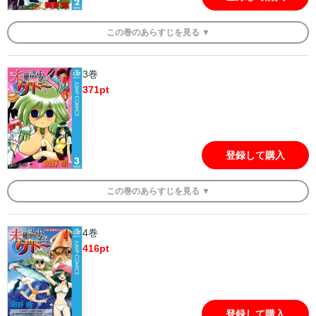
この
巻
のあらすじを
見る ▼
3巻
371
pt
登録して購入
この
巻
のあらすじを
見る ▼
4巻
416
pt
登録して購入