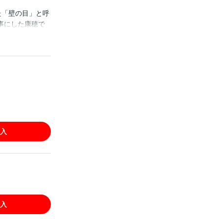
た「壁の目」と呼
事にした康穂で
入
入