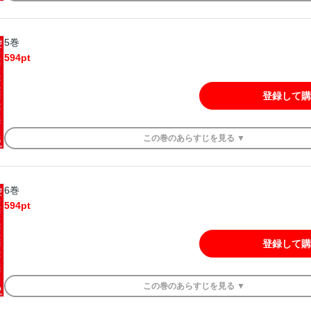
5巻
594
pt
登録して購
この
巻
のあらすじを
見る ▼
6巻
594
pt
登録して購
この
巻
のあらすじを
見る ▼