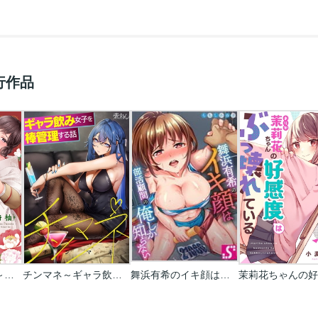
行作品
孕むまで乱れいけ～身代わり花嫁と軍服の猛愛
チンマネ～ギャラ飲み女子を棒管理する話～【フルカラー】
舞浜有希のイキ顔は部活顧問の俺しか知らない