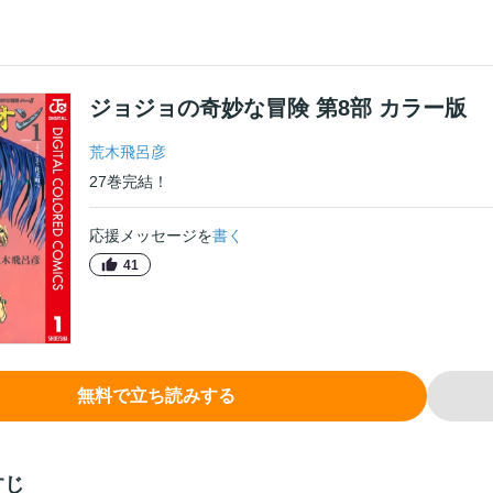
ジョジョの奇妙な冒険 第8部 カラー版
荒木飛呂彦
27
巻
完結！
応援メッセージを
書く
41
無料で立ち読みする
すじ