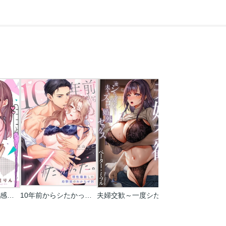
茉莉花ちゃんの好感度はぶっ壊れている【フルカラー】
10年前からシたかった。～理性爆散した幼馴染のわからせＨ
夫婦交歓～一度シたら戻れない…夫よりスゴい婚外セックス～