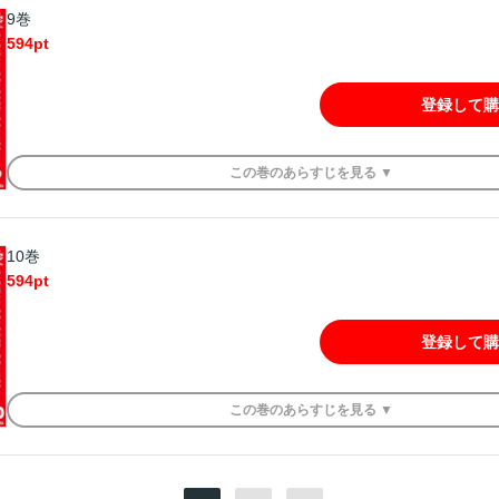
9巻
594
pt
登録して購
この
巻
のあらすじを
見る ▼
10巻
594
pt
登録して購
この
巻
のあらすじを
見る ▼