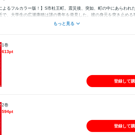
によるフルカラー版！】S市杜王町。震災後、突如、町の中にあらわれ
近で、大学生の広瀬康穂は謎の青年を発見した。彼の身元を突き止める
解な現象が2人の周りで起こり始め…！
もっと見る
1巻
613
pt
登録して購
2巻
594
pt
登録して購