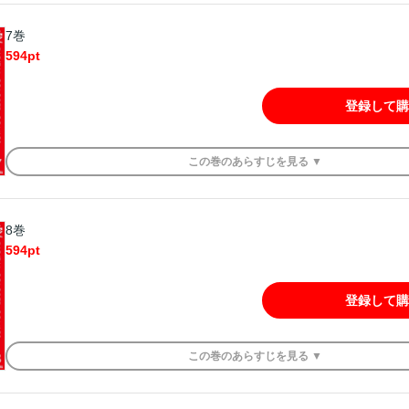
7巻
594
pt
登録して購
この
巻
のあらすじを
見る ▼
8巻
594
pt
登録して購
この
巻
のあらすじを
見る ▼