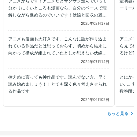
アニメからです！アニメだとサクサク進んでいって
最初微妙
分かりにくいところも漫画なら、自分のペースで理
ーリーが
解しながら進めるのでいいです！伏線と回収の嵐。
楽しい。
2025年02月17日
アニメも漫画も大好きです。こんなに話が作り込ま
アニメで
れている作品だとは思っておらず、初めから結末に
ら見て欲
向かって構成が組まれていたとしか思えない伏線の
るけど個
多さでした。読者に考えを委ね、思想や理想の押し
冬を聞い
2024年07月14日
付けがなく自分だったらどうするべきか、何が最善
だったのかと深く考えさせられます。
控えめに言っても神作品です。読んでない方、早く
とにかく
読み始めましょう！！とても深く色々考えさせられ
い…。我
る作品です
数巻耐え
です…
2024年06月02日
もっと見る