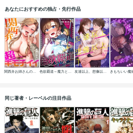
あなたにおすすめの独占・先行作品
関西弁お姉さんのおせっかいが超キモチイイ件。
色欲覇道～魔力と精力ツヨツヨなので24時間無双します～
友達以上、想像以上。
同じ著者・レーベルの注目作品