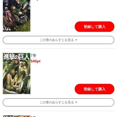
登録して購入
この
巻
のあらすじを
見る ▼
7巻
540
pt
登録して購入
この
巻
のあらすじを
見る ▼