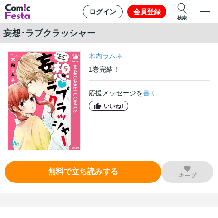
ログイン
会員登録
検索
妄想･ラブクラッシャー
木内ラムネ
1
巻
完結！
応援メッセージを
書く
いいね!
無料で立ち読みする
キープ