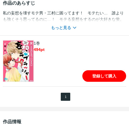
作品のあらすじ
私の妄想を壊すモテ男・三村に困ってます！ モテたい… 誰より
も強くそう思ってるのに…！ モテる妄想をするのが大好きな蛍。
だけど、現実は全然モテない。そんな蛍の頭の中を知ってる三村が
もっと見る
いつも邪魔してきて困ってます…。ひょんなことから三村が『秘密
の彼氏』になってしまい…!? かわいくて、ちょっと間抜けな主人
1巻
公が恋に学校にがんばる！ 読みきり4本収録です。 【収録作品】
494
pt
妄想クラッシャー／通行人Aの物語／咲けないサクラ／Love is blind
登録して購入
1
作品情報