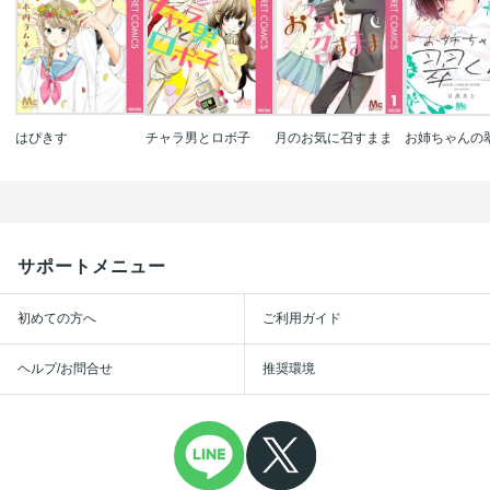
はぴきす
チャラ男とロボ子
月のお気に召すまま
お姉ちゃんの
サポートメニュー
初めての方へ
ご利用ガイド
ヘルプ/お問合せ
推奨環境