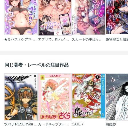
★５バストケアマッサージをはじめます～あなたの悩みを解決する、噂のサロンのトロトロ施術
アプリで、即ハメ～欲情度が800を超えていますSEXしますか？
スカートの中はケダモノでした｡
同じ著者・レーベルの注目作品
ツバサ RESERVoir CHRoNiCLE
カードキャプターさくら
GATE 7
白姫抄