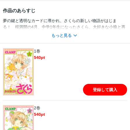
作品のあらすじ
夢の鍵と透明なカードに導かれ、さくらの新しい物語がはじま
る！ 桜満開の4月、中学1年生になったさくら。大好きな小狼と再
会し、一緒に学校へ通えることになって笑顔がはじけます。しかし
もっと見る
不思議な夢から目覚めると、さくらのカードに異変が……？ 友枝
町で次々起こる事件に、さくらが再び立ち向かう！ 累計部数1500
1巻
万部突破、世界が待ってた新章「クリアカード編」ついに開幕!!
540
pt
登録して購入
2巻
540
pt