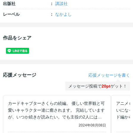
出版社
講談社
レーベル
なかよし
作品をシェア
応援メッセージ
応援メッセージを書く
メッセージ投稿で
20pt
ゲット！
カードキャプターさくらの続編。 優しい世界観と可
アニメも
愛いキャラクター達に癒されます。 完結しています
いになっ
が、いつか続きが読みたい。でも主役の2人には、
ド編から
いつまでも初々しくいて欲しい(笑)
キュンし
2024年08月08日