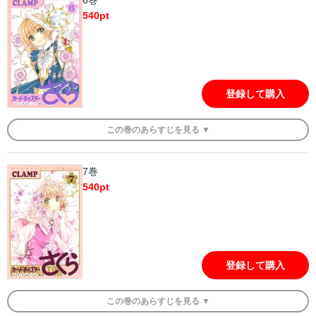
540
pt
登録して購入
この
巻
のあらすじを
見る ▼
7巻
540
pt
登録して購入
この
巻
のあらすじを
見る ▼