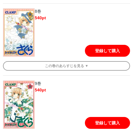
8巻
540
pt
登録して購入
この
巻
のあらすじを
見る ▼
9巻
540
pt
登録して購入