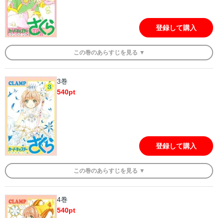
登録して購入
この
巻
のあらすじを
見る ▼
3巻
540
pt
登録して購入
この
巻
のあらすじを
見る ▼
4巻
540
pt