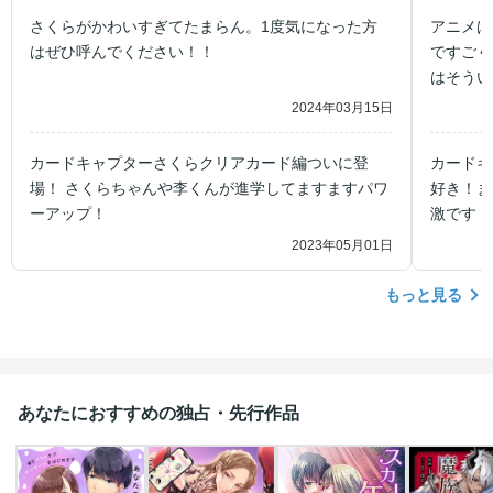
さくらがかわいすぎてたまらん。1度気になった方
アニメば
はぜひ呼んでください！！
ですごく
はそうい
感じてほ
2024年03月15日
ジで可愛
カードキャプターさくらクリアカード編ついに登
カードキ
場！ さくらちゃんや李くんが進学してますますパワ
好き！ま
ーアップ！
激です！
2023年05月01日
もっと見る
あなたにおすすめの独占・先行作品