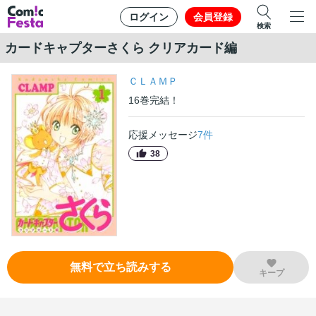
ログイン
会員登録
検索
カードキャプターさくら クリアカード編
ＣＬＡＭＰ
16
巻
完結！
応援メッセージ
7
件
38
無料で立ち読みする
キープ