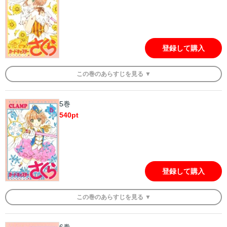
登録して購入
この
巻
のあらすじを
見る ▼
5巻
540
pt
登録して購入
この
巻
のあらすじを
見る ▼
6巻