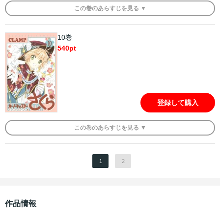
この
巻
のあらすじを
見る ▼
10巻
540
pt
登録して購入
この
巻
のあらすじを
見る ▼
1
2
作品情報