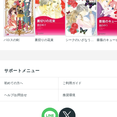
パロスの剣
裏切りの花束
シークのいざなう夜に
薔薇のキュー
サポートメニュー
初めての方へ
ご利用ガイド
ヘルプ/お問合せ
推奨環境