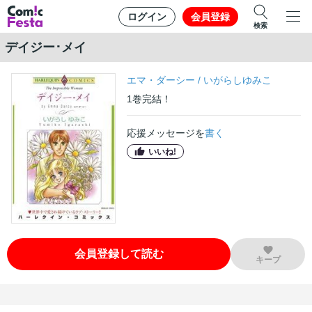
ログイン
会員登録
検索
デイジー･メイ
エマ・ダーシー
/
いがらしゆみこ
1
巻
完結！
応援メッセージを
書く
いいね!
会員登録して読む
キープ