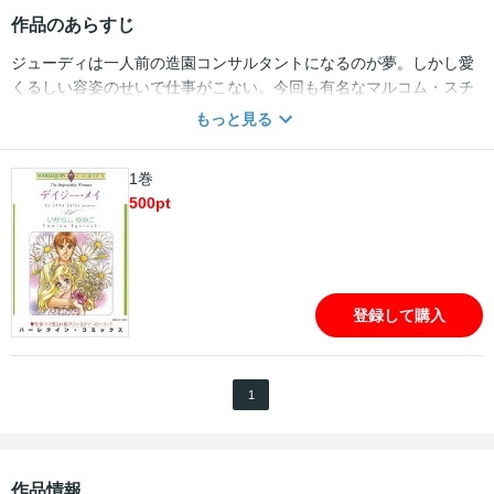
作品のあらすじ
ジューディは一人前の造園コンサルタントになるのが夢。しかし愛
くるしい容姿のせいで仕事がこない。今回も有名なマルコム・スチ
ュアートが設計した屋敷に芝を届けるだけ。いつかこんな庭の造園
もっと見る
をしてみたい。夢想する彼女の前に魅力的な男が現れる。名前すら
知らない彼に口説かれてプールへの誘いをOKするが!？
1巻
500
pt
登録して購入
1
作品情報