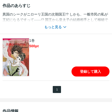
作品のあらすじ
異国のシークがニローリ王国の次期国王!? しかも、一般市民の私が
王妃になるですって――!? 国王から皇太子の結婚相手として極秘で
指名され、国のために愛のない結婚をすると決めたナタリア。とこ
もっと見る
ろが結婚準備で訪れたヴェネチアで、偶然出会った男性にひと目で
心を奪われてしまい、しかも情熱のまま彼に身をまかせてしまった!!
1巻
まさか王宮で彼に再会するとは夢にも思わずに…。正統なる王族ロ
500
pt
マンス〈ニローリ・ルールズ〉大団円のフィナーレ!!
登録して購入
1
作品情報