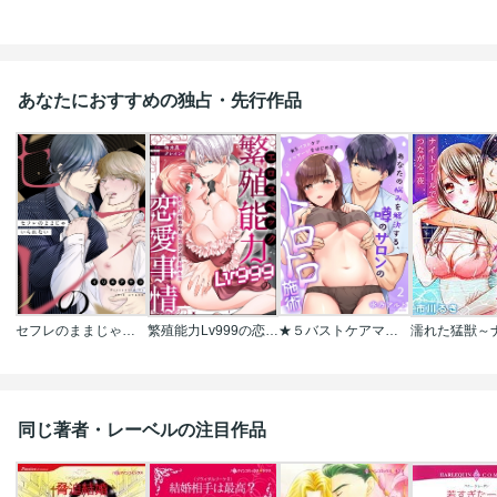
あなたにおすすめの独占・先行作品
セフレのままじゃいられない
繁殖能力Lv999の恋愛事情 ―幼なじみ候爵令息とのウブあま新婚生活―（単話版）
★５バストケアマッサージをはじめます～あなたの悩みを解決する、噂のサロンのトロトロ施術
同じ著者・レーベルの注目作品