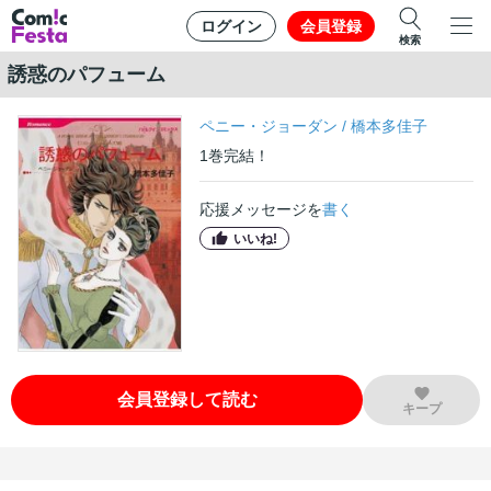
ログイン
会員登録
検索
誘惑のパフューム
ペニー・ジョーダン
/
橋本多佳子
1
巻
完結！
応援メッセージを
書く
いいね!
会員登録して読む
キープ