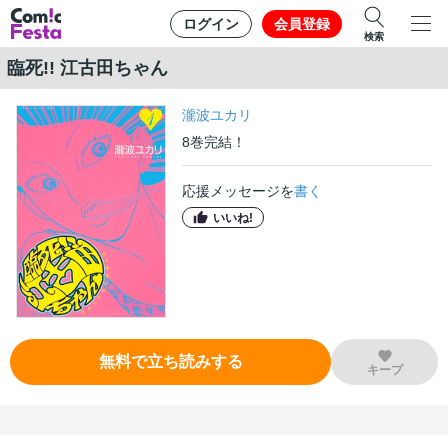
ログイン
会員登録
検索
臨死!! 江古田ちゃん
瀧波ユカリ
8
巻
完結！
応援メッセージを
書く
いいね!
無料で立ち読みする
キープ