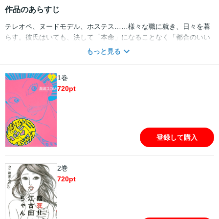
作品のあらすじ
テレオペ、ヌードモデル、ホステス……様々な職に就き、日々を暮
らす。彼氏はいても、決して「本命」になることなく「都合のいい
女」扱い。「猛禽（もうきん）」と命名する「モテ女子」を天敵と
もっと見る
し、今日も都会をさすらう江古田（えこだ）ちゃんの「人生いろい
ろ」……。街角で、酒場で、仕事場で、あなたの隣に猛毒の牙を持
1巻
つ女性がいるぞ。男と女のこの世界で生き残りたければ、これを読
720
pt
んだ方がいい。女性読者の圧倒的支持を誇る超絶4コマ、登場！
登録して購入
2巻
720
pt