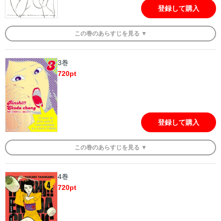
登録して購入
この
巻
のあらすじを
見る ▼
3巻
720
pt
登録して購入
この
巻
のあらすじを
見る ▼
4巻
720
pt