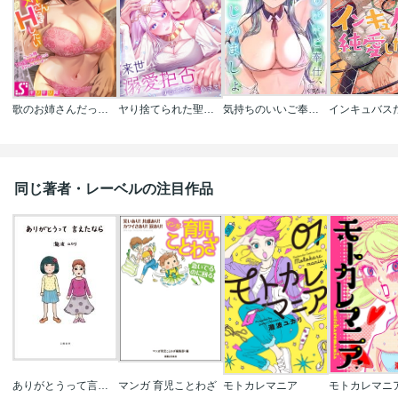
歌のお姉さんだってHしたい～こんな顔､TVの前のみんなには見せられないよ…
ヤり捨てられた聖女は、来世では溺愛拒否することを誓います【タテヨミ】【フルカラー】
気持ちのいいご奉仕､はじめましょ
同じ著者・レーベルの注目作品
ありがとうって言えたなら
マンガ 育児ことわざ
モトカレマニア