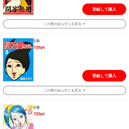
登録して購入
この
巻
のあらすじを
見る ▼
5巻
720
pt
登録して購入
この
巻
のあらすじを
見る ▼
6巻
720
pt