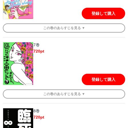
登録して購入
この
巻
のあらすじを
見る ▼
7巻
720
pt
登録して購入
この
巻
のあらすじを
見る ▼
8巻
720
pt