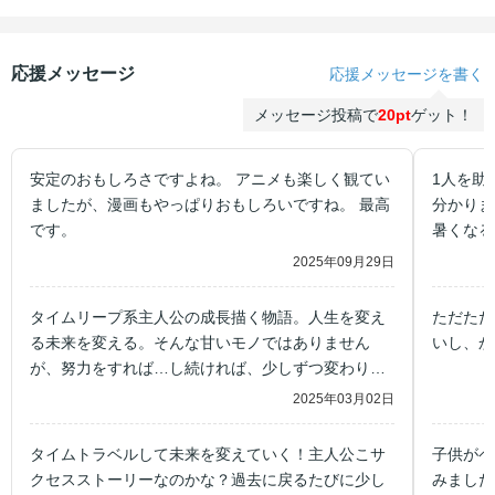
応援メッセージ
応援メッセージを書く
メッセージ投稿で
20pt
ゲット！
安定のおもしろさですよね。 アニメも楽しく観てい
1人を助
ましたが、漫画もやっぱりおもしろいですね。 最高
分かりま
です。
暑くなる
2025年09月29日
タイムリープ系主人公の成長描く物語。人生を変え
ただただ
る未来を変える。そんな甘いモノではありません
いし、か
が、努力をすれば…し続ければ、少しずつ変わり最
後には大きな何かに変わる。【チリも積もれば】で
2025年03月02日
すね。 キャラクターも物語も好きです！
タイムトラベルして未来を変えていく！主人公こサ
子供がペ
クセスストーリーなのかな？過去に戻るたびに少し
みました