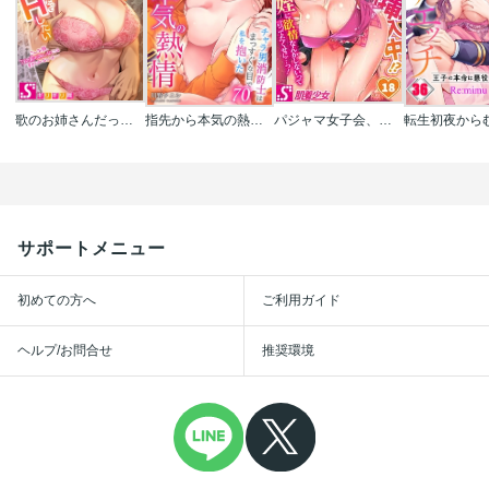
歌のお姉さんだってHしたい～こんな顔､TVの前のみんなには見せられないよ…
指先から本気の熱情～チャラ男消防士はまっすぐな目で私を抱いた～
パジャマ女子会、挿入中!?～姪に欲情なんかしないって言ってたくせに…っ!
サポートメニュー
初めての方へ
ご利用ガイド
ヘルプ/お問合せ
推奨環境