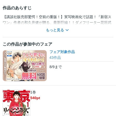
作品のあらすじ
【講談社販売部驚愕！空前の重版！】実写映画化で話題！『新宿ス
ワン』作者の和久井健が贈る、最新巨編！！ダメフリーター花垣武
道は、ある日ニュースを見ていると、最凶最悪の悪党連合”東京卍
もっと見る
會”に、中学時代に付き合っていた人生唯一の恋人が殺されたことを
知る。壁の薄いボロアパートに住み、レンタルショップでバイトし
この作品が参加中のフェア
ながら6歳年下の店長にこき使われる日々。人生のピークは確実に彼
女がいた中学時代だけだった……。そんなどん底人生まっただ中の
フェア対象作品
ある日、突如12年前へタイムリープ！！恋人を救うため、逃げ続け
43
作品
た自分を変えるため、人生のリベンジを開始する！！【各方面から
8/9
まで
称賛の声！！】2017年の新連載で1番売れたサスペンス漫画！＆
2017年の新連載で1番売れたタイムリープ漫画！！LINEマンガ総合
ランキング1位獲得！！ホリエモンが選ぶ今読むべき漫画11選ノミ
ネート!!鈴木達央 VS. 島崎信長!? 一人三役で熱い掛け合いをした最
新PVがYoutubeで公開中！！「鈴木達央 島崎信長 東卍」で検
1巻
索！！
540
pt