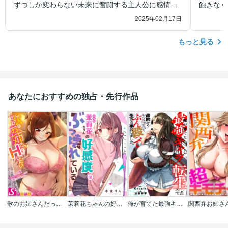
ずつしか変わらない未来に奮闘する主人公に感情移
飽きなく
入していまいます。
2025年02月17日
もっと見る
あなたにおすすめの独占・先行作品
歌のお姉さんだってHしたい～こんな顔､TVの前のみんなには見せられないよ…
茉莉花ちゃんの好感度はぶっ壊れている【フルカラー】
俺が育てた最強キャラに転生したので、歯向かうヤツはすべてぶん殴って生きる事にしました。