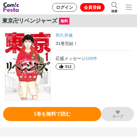
ログイン
会員登録
検索
東京卍リベンジャーズ
無料
和久井健
31
巻
完結！
応援メッセージ
109
件
512
1
巻
を無料で読む
キープ