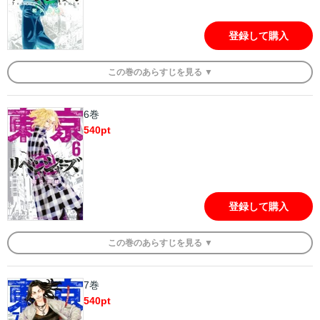
登録して購入
この
巻
のあらすじを
見る ▼
6巻
540
pt
登録して購入
この
巻
のあらすじを
見る ▼
7巻
540
pt