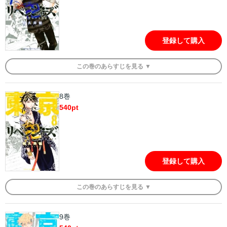
登録して購入
この
巻
のあらすじを
見る ▼
8巻
540
pt
登録して購入
この
巻
のあらすじを
見る ▼
9巻