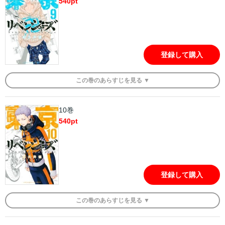
540
pt
登録して購入
この
巻
のあらすじを
見る ▼
10巻
540
pt
登録して購入
この
巻
のあらすじを
見る ▼