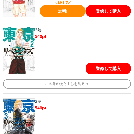
＼8/9まで／
無料!
登録して購入
2巻
540
pt
登録して購入
この
巻
のあらすじを
見る ▼
3巻
540
pt