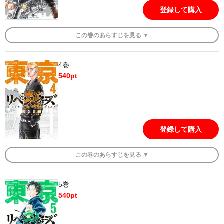
登録して購入
この
巻
のあらすじを
見る ▼
4巻
540
pt
登録して購入
この
巻
のあらすじを
見る ▼
5巻
540
pt