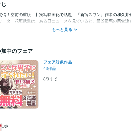
すじ
驚愕！空前の重版！】実写映画化で話題！『新宿スワン』作者の和久井
リーター花垣武道は、ある日ニュースを見ていると、最凶最悪の悪党連合
合っていた人生唯一の恋人が殺されたことを知る。壁の薄いボロアパー
もっと見る
バイトしながら6歳年下の店長にこき使われる日々。人生のピークは確
た……。そんなどん底人生まっただ中のある日、突如12年前へタイムリ
続けた自分を変えるため、人生のリベンジを開始する！！【各方面から
参加中のフェア
載で1番売れたサスペンス漫画！＆2017年の新連載で1番売れたタイムリ
合ランキング1位獲得！！ホリエモンが選ぶ今読むべき漫画11選ノミネート!!
フェア対象作品
人三役で熱い掛け合いをした最新PVがYoutubeで公開中！！「鈴木達央 
43
作品
8/9
まで
1巻