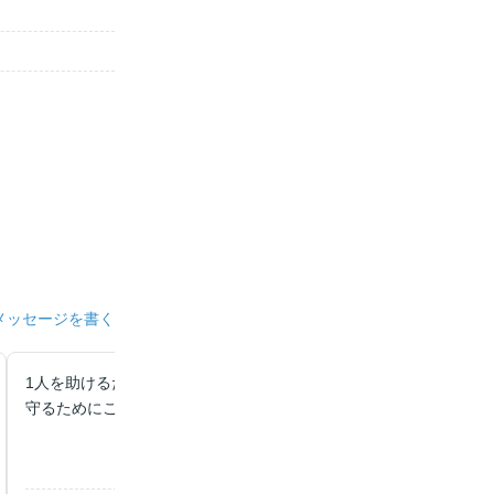
メッセージを書く
1人を助けるために何人を助けることが出来たのか分かりません で
守るためにここまで暑くなる主人公は素敵だと思う