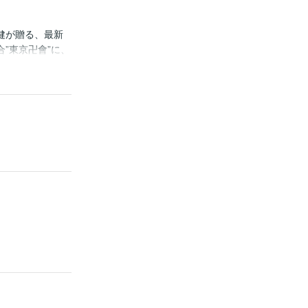
健が贈る、最新
”東京卍會”に、
トに住み、レン
実に彼女がいた中
ープ！！恋人を
称賛の声！！】
ープ漫画！！
鈴木達央 VS.
島崎信長 東卍」