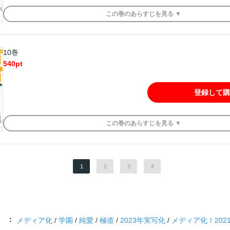
この
巻
のあらすじを
見る ▼
10巻
540
pt
登録して購
この
巻
のあらすじを
見る ▼
1
2
3
4
メディア化
/
学園
/
純愛
/
極道
/
2023年実写化
/
メディア化！202