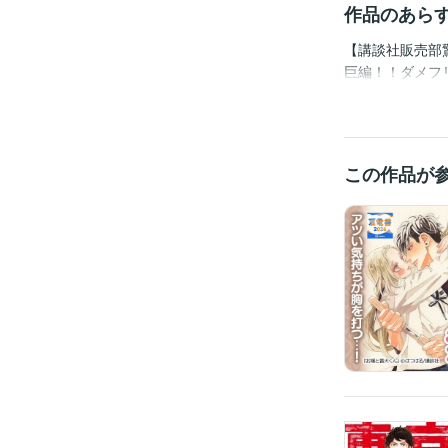
作品のあら
【講談社販売部
巨編！！ダメフ
中学時代に付き
タルショップで
学時代だけだっ
救うため、逃げ
この作品が
2017年の新連
LINEマンガ総
島崎信長!? 一
で検索！！