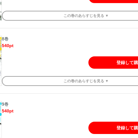
この
巻
のあらすじを
見る ▼
8巻
540
pt
登録して購
この
巻
のあらすじを
見る ▼
9巻
540
pt
登録して購