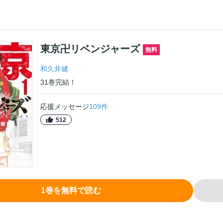
東京卍リベンジャーズ
無料
和久井健
31
巻
完結！
応援メッセージ
109
件
512
1
巻
を無料で読む