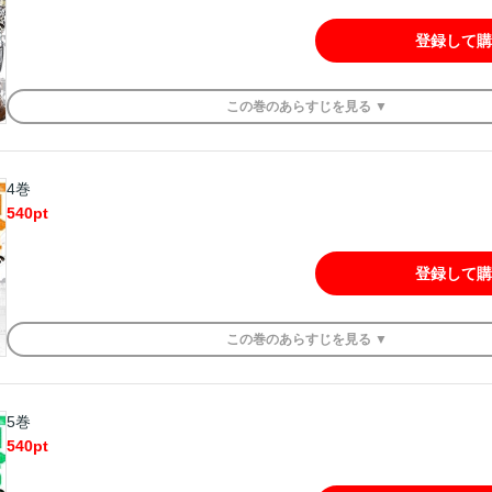
登録して購
この
巻
のあらすじを
見る ▼
4巻
540
pt
登録して購
この
巻
のあらすじを
見る ▼
5巻
540
pt