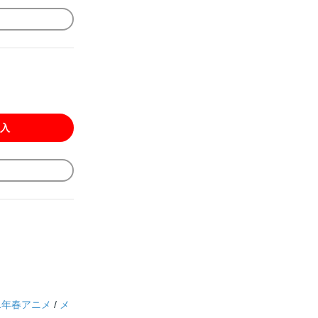
入
1年春アニメ
/
メ