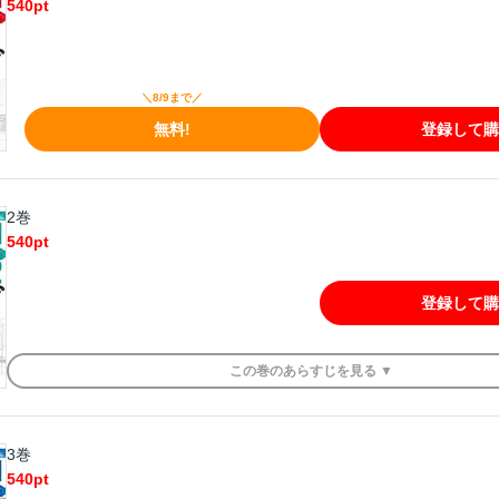
540
pt
＼8/9まで／
無料!
登録して購
2巻
540
pt
登録して購
この
巻
のあらすじを
見る ▼
3巻
540
pt