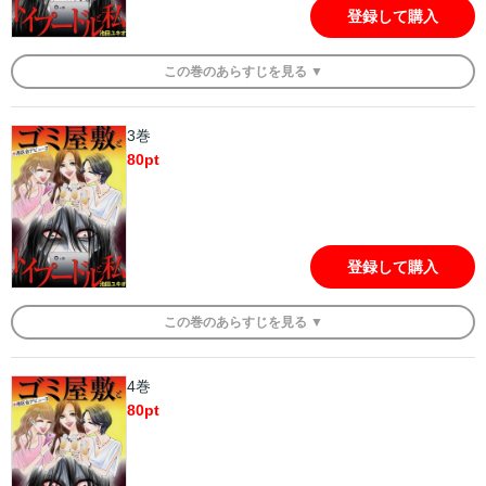
登録して購入
この
巻
のあらすじを
見る ▼
3巻
80
pt
登録して購入
この
巻
のあらすじを
見る ▼
4巻
80
pt