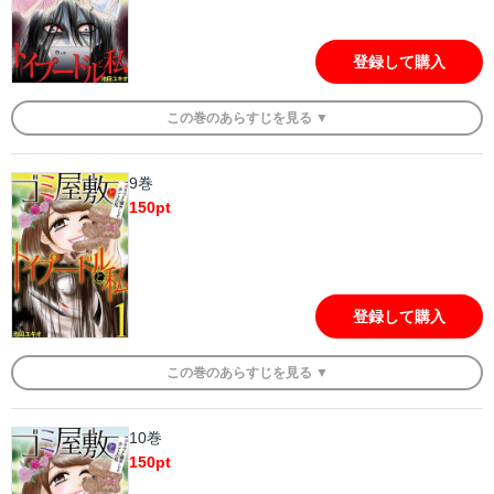
登録して購入
この
巻
のあらすじを
見る ▼
9巻
150
pt
登録して購入
この
巻
のあらすじを
見る ▼
10巻
150
pt