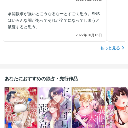
承認欲求が強いとこうなるなーとすごく思う。SNS
はいろんな闇があってそれが全てになってしまうと
破綻すると思う。
2022年10月16日
もっと見る
あなたにおすすめの独占・先行作品