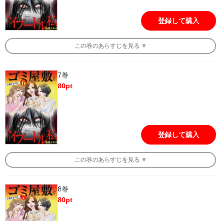
登録して購入
この
巻
のあらすじを
見る ▼
7巻
80
pt
登録して購入
この
巻
のあらすじを
見る ▼
8巻
80
pt