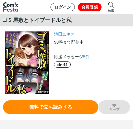
ログイン
会員登録
検索
ゴミ屋敷とトイプードルと私
池田ユキオ
98
巻
まで配信中
応援メッセージ
5
件
44
無料で立ち読みする
キープ