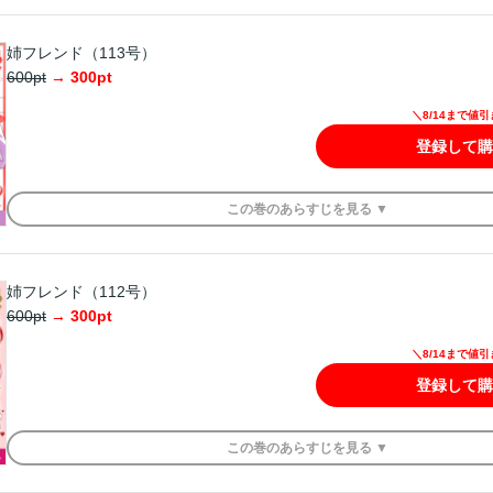
姉フレンド（113号）
600
pt
→
300
pt
＼8/14まで値
登録して購
この
巻
のあらすじを
見る ▼
姉フレンド（112号）
600
pt
→
300
pt
＼8/14まで値
登録して購
この
巻
のあらすじを
見る ▼