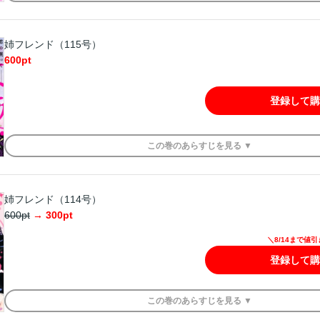
姉フレンド（115号）
600
pt
登録して購
この
巻
のあらすじを
見る ▼
姉フレンド（114号）
600
pt
→
300
pt
＼8/14まで値
登録して購
この
巻
のあらすじを
見る ▼