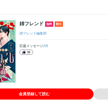
姉フレンド
無料
割引
姉フレンド編集部
応援メッセージ
2
件
35
会員登録して読む