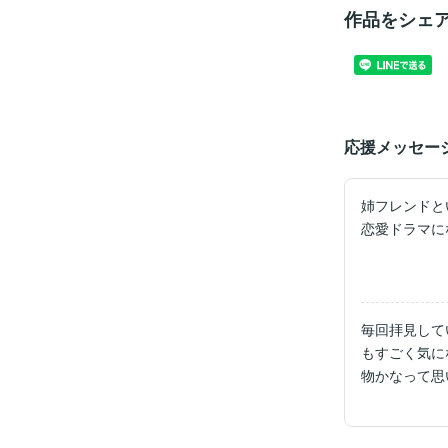
作品をシェ
応援メッセー
姉フレンドと
恋愛ドラマに
毎回拝見して
もすごく気に
物かなって思
石塚先生のら
という場面も
凄く好きであ