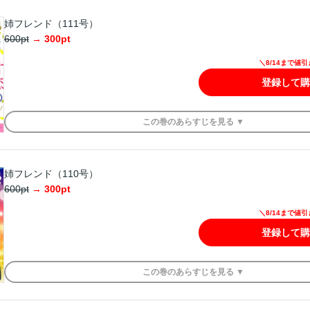
姉フレンド（111号）
600
pt
→
300
pt
＼8/14まで値
登録して購
この
巻
のあらすじを
見る ▼
姉フレンド（110号）
600
pt
→
300
pt
＼8/14まで値
登録して購
この
巻
のあらすじを
見る ▼