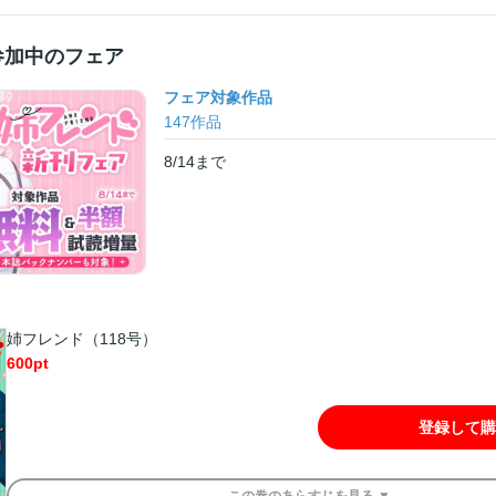
参加中のフェア
フェア対象作品
147
作品
8/14
まで
姉フレンド（118号）
600
pt
登録して購