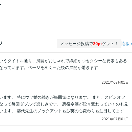
ア
ジ
メッセージ投稿で
20pt
ゲット！
応援
いうタイトル通り、展開がおしゃれで繊細かつセクシーな要素もある
なっています。ページをめくった後の展開が驚きます。
2021年08月01日
います。 特にウソ婚の続きが毎回気になります。 また、スピンオフ
なって毎回ダブルで楽しみです。 悪役令嬢が段々変わっていくのも見
います。 藤代先生のノックアウトも沙英の心変わりも注目してます。
ぶモミも2人がくっついたのも凄く嬉しいです。 極婚は時折えっ！？
2021年07月01日
ありますがハラハラドキドキして 見ています。 吉野先生の絵は毎回
の絵のリタッチがとても好きです。毎回好きなものが一気に見れるの