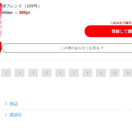
姉フレンド（109号）
600
pt
→
300
pt
＼8/14まで値
登録して購
この
巻
のあらすじを
見る ▼
2
3
4
5
6
7
8
9
10
11
雑誌
講談社