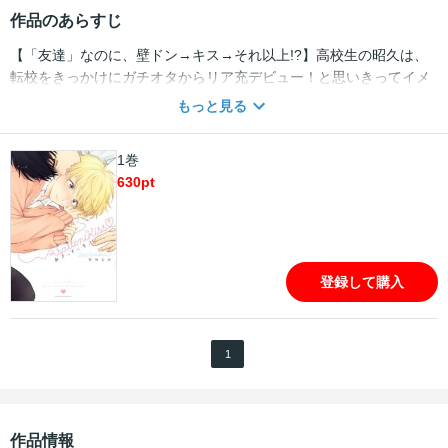
作品のあらすじ
【「友達」なのに、壁ドン→キス→それ以上!?】高校生の昭久は、
転校をきっかけにガチオタからリア充デビュー！と思いきってイメ
チェン。周囲から一目置かれる、クールな一つ年上の同級生・有と
もっと見る
親しくなる。浮かれる昭久だったが、ある日屋上で有に突然壁ドン
＆キスされてしまう！ さらに流されるままそれ以上のことも!?
1巻
「友達」でもそれって普通なの――!?
630
pt
登録して購入
1
作品情報