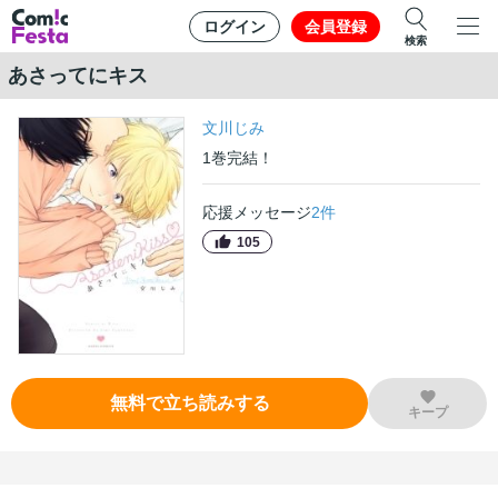
ログイン
会員登録
検索
あさってにキス
文川じみ
1
巻
完結！
応援メッセージ
2
件
105
無料で立ち読みする
キープ