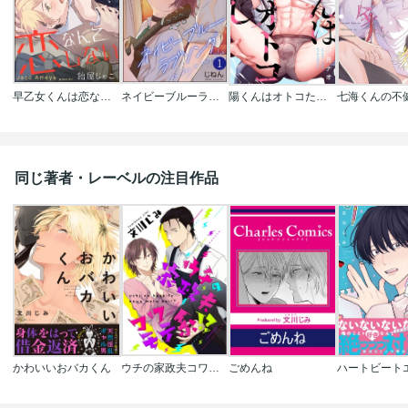
早乙女くんは恋なんてしない(分冊版)
ネイビーブルーラブソング(分冊版)
陽くんはオトコたらし
同じ著者・レーベルの注目作品
かわいいおバカくん
ウチの家政夫コワモテ系
ごめんね