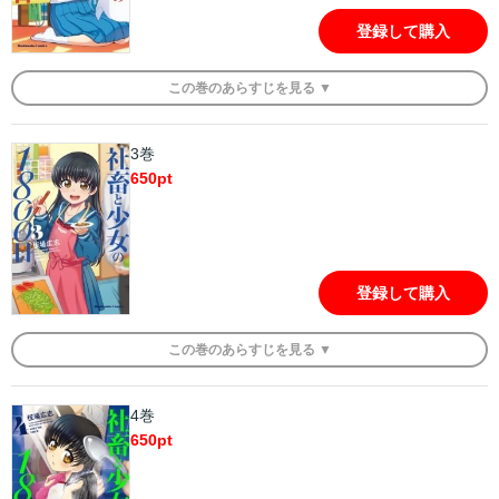
登録して購入
この
巻
のあらすじを
見る ▼
3巻
650
pt
登録して購入
この
巻
のあらすじを
見る ▼
4巻
650
pt