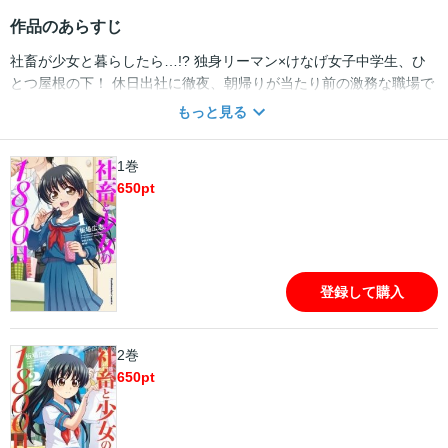
作品のあらすじ
社畜が少女と暮らしたら…!? 独身リーマン×けなげ女子中学生、ひ
とつ屋根の下！ 休日出社に徹夜、朝帰りが当たり前の激務な職場で
働く東根将彦。ある日、彼を訪ねて来たのは高校の同級生の娘だと
もっと見る
いう少女、優里だった。「母親が迎えに来るまで」という約束のも
と、同居を始めた二人だが…!? 年の差ゆえのギャップに戸惑いつ
1巻
つ、時に大人の事情を交えて季節をわたる、ふたり暮らしの日常。
650
pt
登録して購入
2巻
650
pt