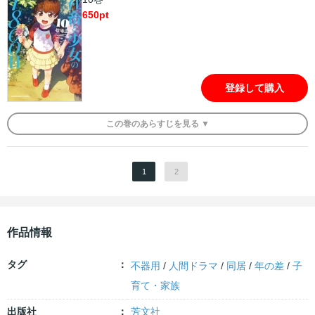
650
pt
登録して購入
この
巻
のあらすじを
見る ▼
1
2
作品情報
タグ
不器用
/
人間ドラマ
/
同居
/
年の差
/
子
育て・家族
出版社
芳文社