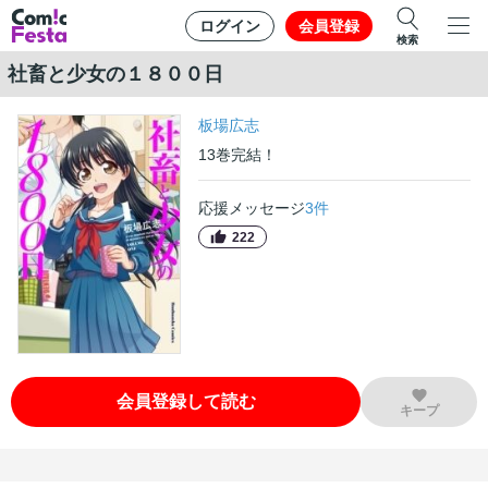
ログイン
会員登録
検索
社畜と少女の１８００日
板場広志
13
巻
完結！
応援メッセージ
3
件
222
会員登録して読む
キープ