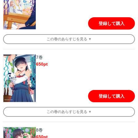
登録して購入
この
巻
のあらすじを
見る ▼
7巻
650
pt
登録して購入
この
巻
のあらすじを
見る ▼
8巻
650
pt