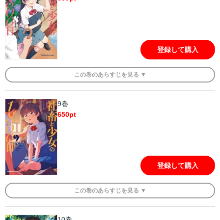
登録して購入
この
巻
のあらすじを
見る ▼
9巻
650
pt
登録して購入
この
巻
のあらすじを
見る ▼
10巻