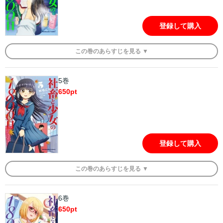
登録して購入
この
巻
のあらすじを
見る ▼
5巻
650
pt
登録して購入
この
巻
のあらすじを
見る ▼
6巻
650
pt