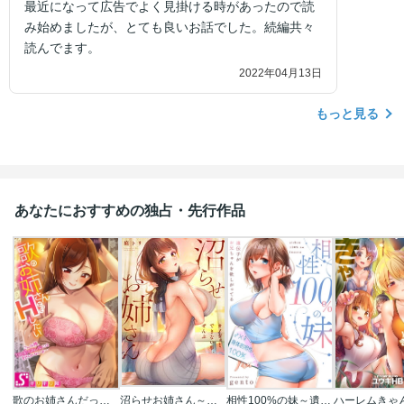
最近になって広告でよく見掛ける時があったので読
み始めましたが、とても良いお話でした。続編共々
読んでます。
2022年04月13日
もっと見る
あなたにおすすめの独占・先行作品
歌のお姉さんだってHしたい～こんな顔､TVの前のみんなには見せられないよ…
沼らせお姉さん～カノジョとできない事、ぜんぶ～【フルカラー】
相性100%の妹～遺伝子がお兄ちゃんを欲しがってる～【フルカラー】