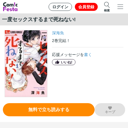
ログイン
会員登録
検索
一度セックスするまで死ねない!
深海魚
2
巻
完結！
応援メッセージを
書く
いいね!
無料で立ち読みする
キープ