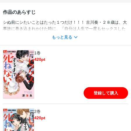
作品のあらすじ
シぬ前にシたいことはたった１つだけ！！！ 古川奏・２８歳は、大
事故に巻き込まれかけた時に、「自分は人生で一度もセックスした
ことがない」ことに気づいてしまった。 生きているうちに、一度だ
もっと見る
けでも経験してみたいと、「あたしと一回だけセックスしてもらえ
ませんか？」と同僚の本田に頼むと、「いいよ。オレをソノ気にさ
1巻
せられたらね」とあおられて…！？ 「ない嫁」シリーズの深海魚、
420
pt
姉プチで大反響の連載作、ついにコミックス化です！
登録して購入
2巻
420
pt