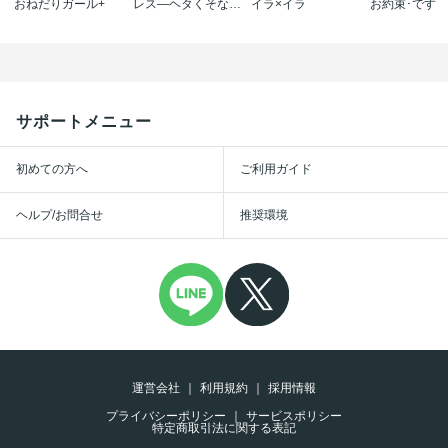
おねだりガール+
レス―ヘタくそなのはお互いさまです｡―【マイクロ】
イラ×イラ
お約束･です
サポートメニュー
初めての方へ
ご利用ガイド
ヘルプ/お問合せ
推奨環境
運営会社
利用規約
採用情報
プライバシーポリシー
サービスポリシー
特定商取引法に関する表記