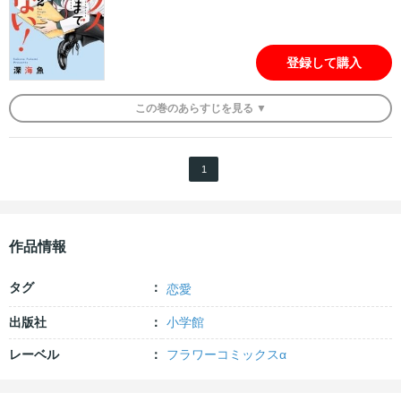
登録して購入
この
巻
のあらすじを
見る ▼
1
作品情報
タグ
恋愛
出版社
小学館
レーベル
フラワーコミックスα