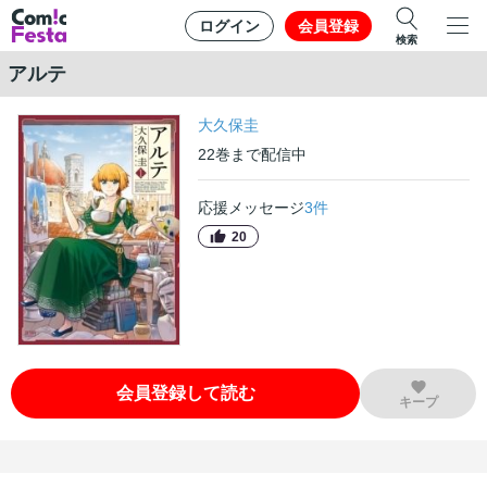
ログイン
会員登録
検索
アルテ
大久保圭
22
巻
まで配信中
応援メッセージ
3
件
20
会員登録して読む
キープ