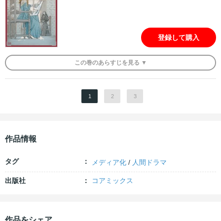
登録して購入
この
巻
のあらすじを
見る ▼
1
2
3
作品情報
タグ
メディア化
/
人間ドラマ
出版社
コアミックス
作品をシェア