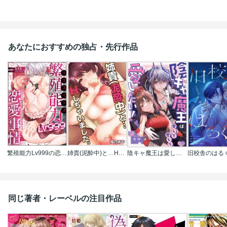
あなたにおすすめの独占・先行作品
繁殖能力Lv999の恋愛事情 ―幼なじみ候爵令息とのウブあま新婚生活―（単話版）
姉貴(泥酔中)と…Hしちゃいました｡
陰キャ魔王は愛して愛して愛したい！
同じ著者・レーベルの注目作品