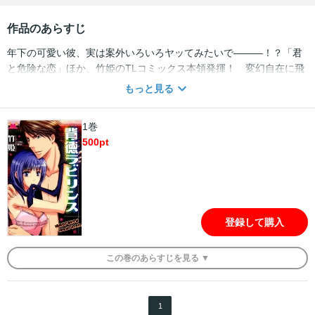
作品のあらすじ
年下の可愛い彼、実は案外いろいろヤッてみたいで―――！？「君
と危険な恋」ほか、竹姫のTLコミックス本領発揮！ 変幻自在に飛
翔する筆致で時代の壁を超越する。愛おしすぎて、激しすぎる恋。
もっと見る
どうしようもなく切ない背徳の迷宮へ、ようこそ―――。
1巻
500
pt
登録して購入
この
巻
のあらすじを
見る ▼
1