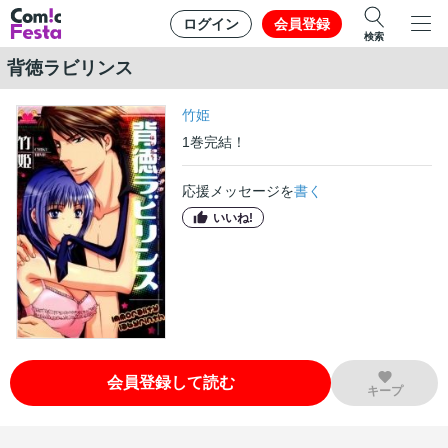
ログイン
会員登録
検索
背徳ラビリンス
竹姫
1
巻
完結！
応援メッセージを
書く
いいね!
会員登録して読む
キープ