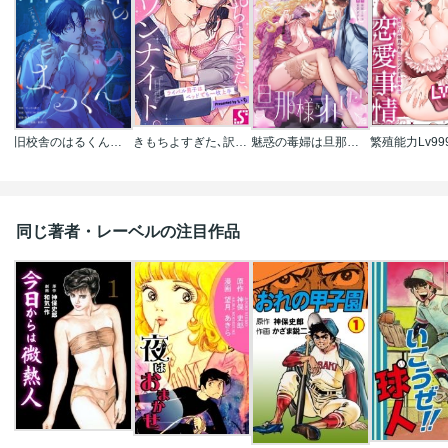
旧校舎のはるくん～二人きりの鬼ごっこ、しよう？
きもちよすぎた､訳ありワンナイト｡～ライバル男子はベッドでも一枚上手
魅惑の毒婦は旦那様をオトしたい
同じ著者・レーベルの注目作品