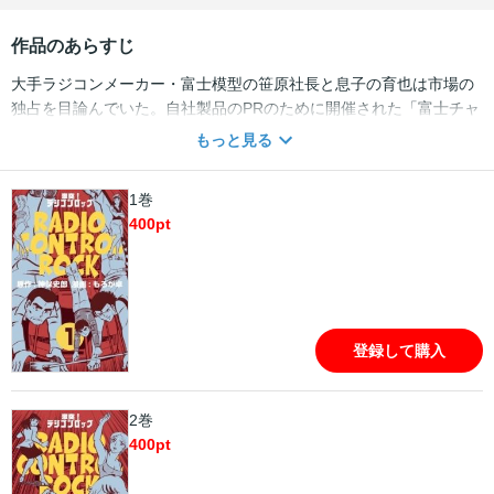
作品のあらすじ
大手ラジコンメーカー・富士模型の笹原社長と息子の育也は市場の
独占を目論んでいた。自社製品のPRのために開催された「富士チャ
ンピオン杯」には育也が出場。彼のテクニックは超一流で、優勝は
もっと見る
確実と見られていた。ところが彼の前に無名のRCレーサー・轟心
（とどろき しん）が立ちはだかる。激戦の末迎えた最終コーナー
1巻
で、心は突然、逆立ちになってコントローラーを操作し始めた。い
400
pt
ったいどんな技なのか!? RCブーム時代の雰囲気が味わえる名作！
登録して購入
2巻
400
pt