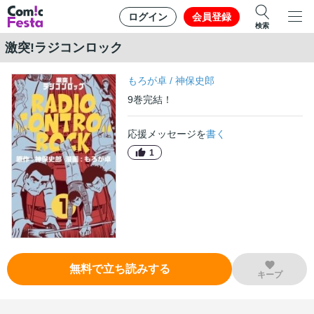
ログイン
会員登録
検索
激突!ラジコンロック
もろが卓
/
神保史郎
9
巻
完結！
応援メッセージを
書く
1
無料で立ち読みする
キープ