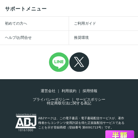
サポートメニュー
初めての方へ
ご利用ガイド
ヘルプ/お問合せ
推奨環境
運営会社
利用規約
採用情報
プライバシーポリシー
サービスポリシー
特定商取引法に関する表記
ABJマークは、この電子書店・電子書籍配信サービスが、著作
権者からコンテンツ使用許諾を得た正規版配信サービスである
ことを示す登録商標（登録番号 第6091713号）です。