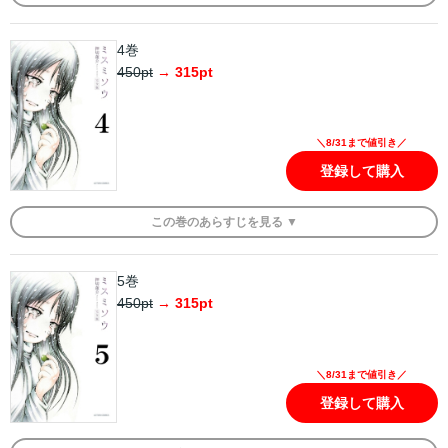
4巻
450
pt
→
315
pt
＼8/31まで値引き／
登録して購入
この
巻
のあらすじを
見る ▼
5巻
450
pt
→
315
pt
＼8/31まで値引き／
登録して購入