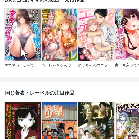
マウスカーソルで現実を操作できるようになったので、女の子をいっぱいクリックしまーす【フルカラー】
ハーレムきゃんぷっ！【フルカラー】
ゆうちゃんのエッチなおもちゃ【単話売】
同じ著者・レーベルの注目作品