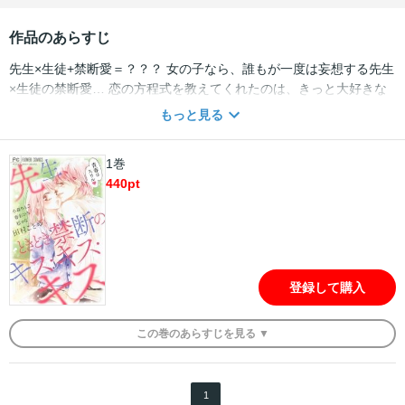
作品のあらすじ
先生×生徒+禁断愛＝？？？ 女の子なら、誰もが一度は妄想する先生
×生徒の禁断愛… 恋の方程式を教えてくれたのは、きっと大好きな
先生だった―― 性の因数分解を学んだのは、あの教室の出来事だっ
もっと見る
た―― 大人気「先生、ときどき制服でキス」のルーツがここにあ
る！！ ベツコミ人気作家陣が紡ぐ、禁断デジタルアンソロジー！ 収
1巻
録作品：田村ことゆ「18歳のひみつ」・「制服でこたえ合わせ」/小
440
pt
森りんご「ちーせんせいの特別」/春名ひろ「家庭教師の時間」/松か
な「こたえあわせをしようよ」/デジタルコミックス特典 田村こと
ゆ「先生、ときどき制服でキス 第1話」
登録して購入
この
巻
のあらすじを
見る ▼
1