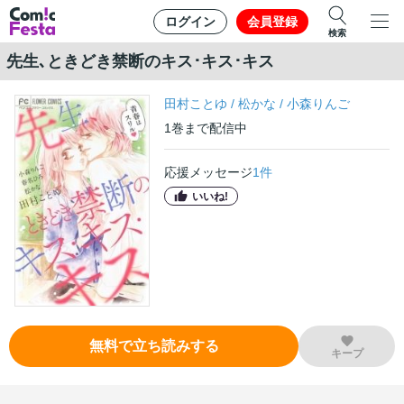
ログイン
会員登録
検索
先生､ときどき禁断のキス･キス･キス
田村ことゆ
/
松かな
/
小森りんご
1
巻
まで配信中
応援メッセージ
1
件
いいね!
無料で立ち読みする
キープ