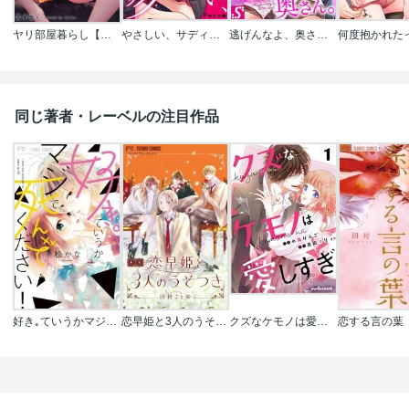
ヤリ部屋暮らし【フルカラー】
やさしい、サディスティック～旦那様は、過剰に愛を注いでしまう
逃げんなよ、奥さん。～カラダで繋がる、ウソ婚夫婦!?
同じ著者・レーベルの注目作品
好き｡ていうかマジで死んでください!
恋早姫と3人のうそつき【マイクロ】
クズなケモノは愛しすぎ
恋する言の葉