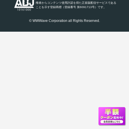
権者からコンテンツ使用許諾を得た正規版配信サービスである
ことを示す登録商標（登録番号 第6091713号）です。
© WWWave Corporation all Rights Reserved.