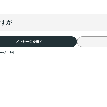
ますが
メッセージを書く
ージ：
3
件