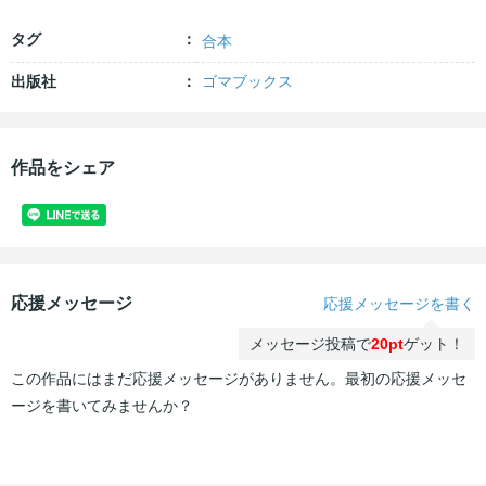
タグ
合本
出版社
ゴマブックス
作品をシェア
応援メッセージ
応援メッセージを書く
メッセージ投稿で
20pt
ゲット！
この作品にはまだ応援メッセージがありません。最初の応援メッセ
ージを書いてみませんか？