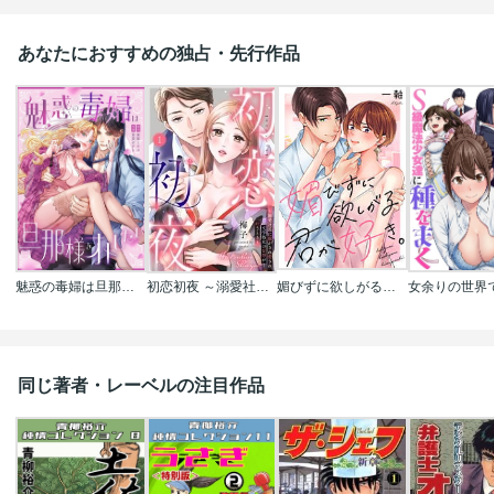
あなたにおすすめの独占・先行作品
魅惑の毒婦は旦那様をオトしたい
初恋初夜 ～溺愛社長に脱がされ愛され､文学処女(おとめ)の妄想が叶うとき～【単話売】
媚びずに欲しがる君が好き。
同じ著者・レーベルの注目作品