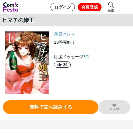
ログイン
会員登録
検索
ヒマチの嬢王
茅原クレセ
19
巻
完結！
応援メッセージ
7
件
20
無料で立ち読みする
キープ