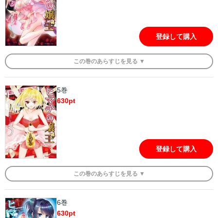
登録して購入
この
巻
のあらすじを
見る ▼
5巻
630
pt
登録して購入
この
巻
のあらすじを
見る ▼
6巻
630
pt