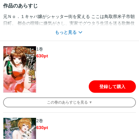
作品のあらすじ
元Ｎｏ．１キャバ嬢がシャッター街を変える ここは鳥取県米子市朝
日町。 都会の喧噪に嫌気がさし、実家でグウタラ生活を送る歌舞伎
町"元"NO.1キャバ嬢・アヤネ。 母の一喝により、実家の「スナッ
もっと見る
ク」をしぶしぶ手伝うことになるが、流石は元No.1。 圧倒的な活躍
を見せ、店内は飲めや歌えの大騒ぎ。 そんな中、元彼を名乗る同級
1巻
生ジュンが現れて… 「夜の街」での二人の出会いは、朝日町を、米
630
pt
子市を、ひいては鳥取全体を活性化させる事になる。 【※この作品
は単話配信の「ヒマチの嬢王」1～8話を収録しております。重複購
入にご注意ください】
登録して購入
この
巻
のあらすじを
見る ▼
2巻
630
pt