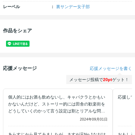
レーベル
裏サンデー女子部
作品をシェア
応援メッセージ
応援メッセージを書く
メッセージ投稿で
20pt
ゲット！
個人的にはお酒も飲めないし、キャバクラとかもい
応援して
かないんだけど、ストーリー的には田舎の歓楽街を
どうしていくのかって言う設定は割とリアルな問題
としてもありそうな話で、 続きを読みたいと思った
2024年09月01日
あらすじから見てみましたが、さすが元No.1なだけ
おもしろ