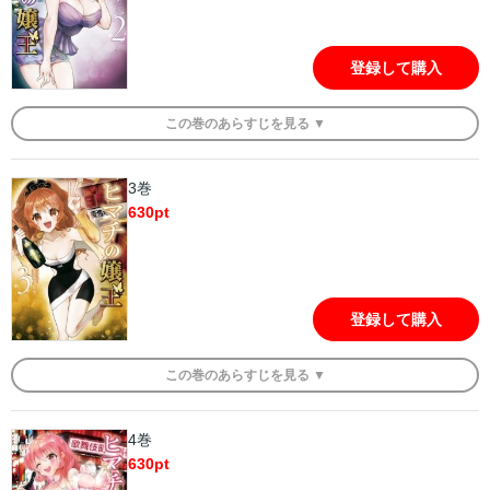
登録して購入
この
巻
のあらすじを
見る ▼
3巻
630
pt
登録して購入
この
巻
のあらすじを
見る ▼
4巻
630
pt