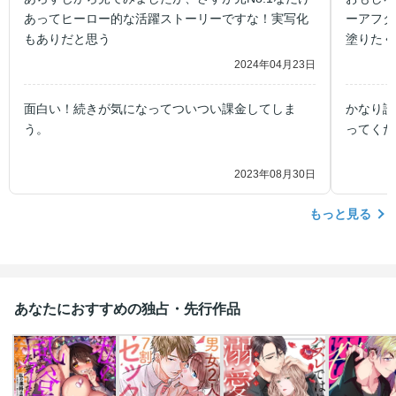
あってヒーロー的な活躍ストーリーですな！実写化
ーアフタ
もありだと思う
塗りたく
ど、裏で
2024年04月23日
な？
面白い！続きが気になってついつい課金してしま
かなり読
う。
ってくだ
2023年08月30日
もっと見る
あなたにおすすめの独占・先行作品