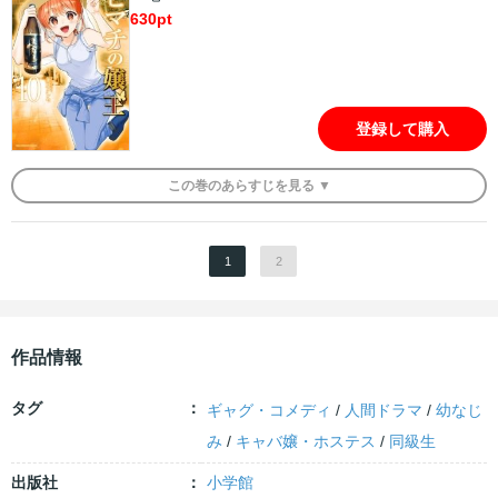
630
pt
登録して購入
この
巻
のあらすじを
見る ▼
1
2
作品情報
タグ
ギャグ・コメディ
/
人間ドラマ
/
幼なじ
み
/
キャバ嬢・ホステス
/
同級生
出版社
小学館