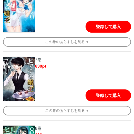
登録して購入
この
巻
のあらすじを
見る ▼
7巻
630
pt
登録して購入
この
巻
のあらすじを
見る ▼
8巻