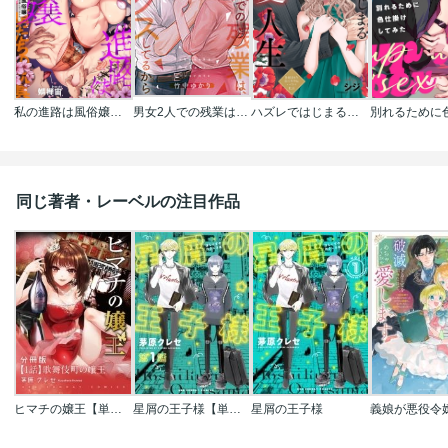
私の進路は風俗嬢～卒業後すぐ、男たちの玩具になりました。～
男女2人での残業は､7割セックスしてるから【フルカラー】
ハズレではじまる溺愛人生～仕組まれた恋の相手はハイスぺ社長
同じ著者・レーベルの注目作品
ヒマチの嬢王【単話】
星屑の王子様【単話】
星屑の王子様