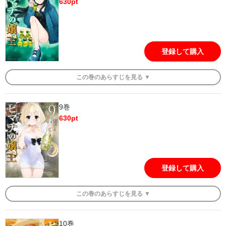
630
pt
登録して購入
この
巻
のあらすじを
見る ▼
9巻
630
pt
登録して購入
この
巻
のあらすじを
見る ▼
10巻