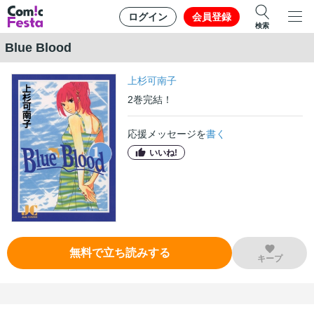
ログイン
会員登録
検索
Blue Blood
上杉可南子
2
巻
完結！
応援メッセージを
書く
いいね!
無料で立ち読みする
キープ