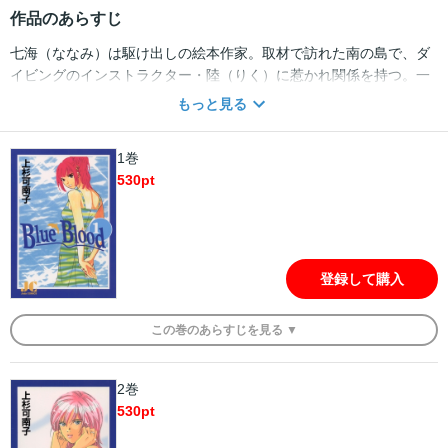
作品のあらすじ
七海（ななみ）は駆け出しの絵本作家。取材で訪れた南の島で、ダ
イビングのインストラクター・陸（りく）に惹かれ関係を持つ。一
夜限りの情事と思ったが…!?
もっと見る
1巻
530
pt
登録して購入
この
巻
のあらすじを
見る ▼
2巻
530
pt