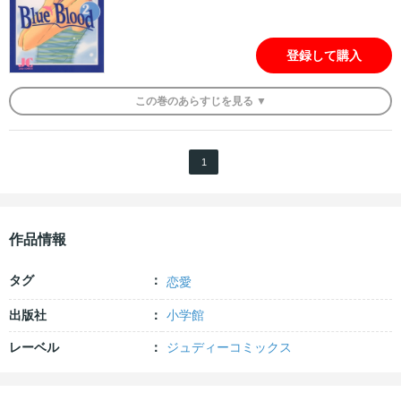
登録して購入
この
巻
のあらすじを
見る ▼
1
作品情報
タグ
恋愛
出版社
小学館
レーベル
ジュディーコミックス