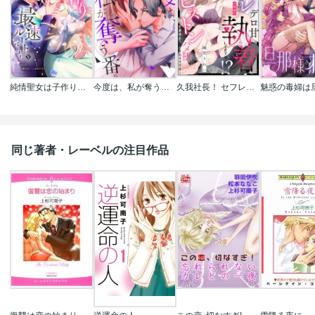
純情聖女は子作り最速ルートを目指します！【タテヨミ】【フルカラー】
今度は、私が奪う番。
久我社長！ セフレなのにデロ甘執着しすぎでは!? ～XL級のわからせピストンで心も身体もハメ堕とされそうです～（単話版）
同じ著者・レーベルの注目作品