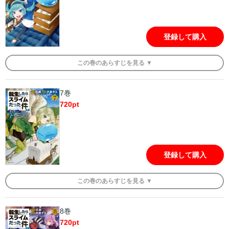
登録して購入
この
巻
のあらすじを
見る ▼
7巻
720
pt
登録して購入
この
巻
のあらすじを
見る ▼
8巻
720
pt