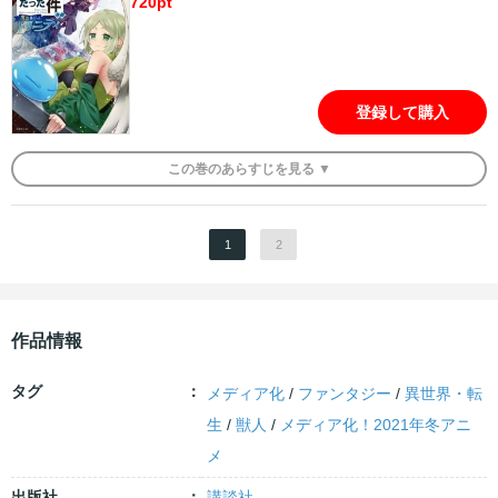
720
pt
登録して購入
この
巻
のあらすじを
見る ▼
1
2
作品情報
タグ
メディア化
/
ファンタジー
/
異世界・転
生
/
獣人
/
メディア化！2021年冬アニ
メ
出版社
講談社