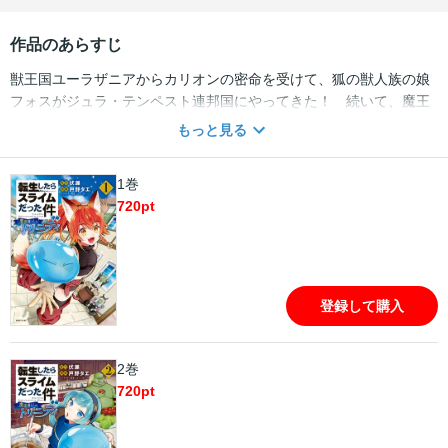
作品のあらすじ
獣王国ユーラザニアからカリオンの密命を受けて、狐の獣人族の娘
フォスがジュラ・テンペスト連邦国にやってきた！ 続いて、魔王
ミリムを崇める竜の都から龍人族の娘ステラ、そして魔王フレイの
もっと見る
部下である有翼族のネムが、魔物たちの間で注目を集めるリムルが
ジュラの大森林に建国した新たな国テンペストを訪れる。それぞれ
1巻
の思惑を秘めた3人の新たな住人は、驚愕すべき速度で発展するテン
720
pt
ペストで何を見るのか？ 伏瀬先生原案・監修の『転生したらスラ
イムだった件』公式外伝開幕！！
登録して購入
2巻
720
pt