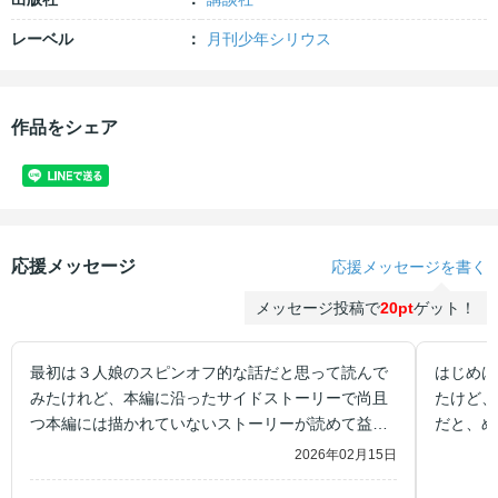
レーベル
月刊少年シリウス
作品をシェア
応援メッセージ
応援メッセージを書く
メッセージ投稿で
20pt
ゲット！
最初は３人娘のスピンオフ的な話だと思って読んで
はじめは
みたけれど、本編に沿ったサイドストーリーで尚且
たけど、
つ本編には描かれていないストーリーが読めて益々
だと、め
転スラの世界観が分かりやすくなっていたと思いま
2026年02月15日
す。これからも楽しみです。