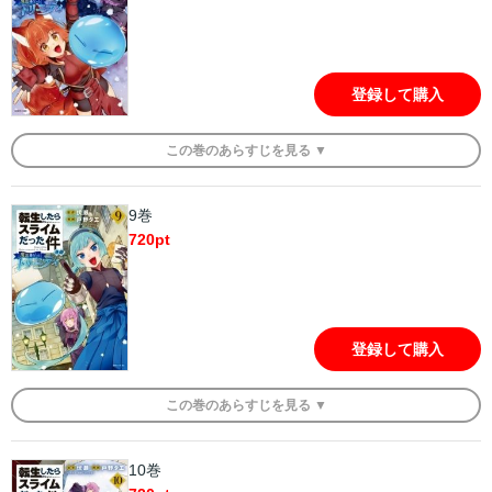
登録して購入
この
巻
のあらすじを
見る ▼
9巻
720
pt
登録して購入
この
巻
のあらすじを
見る ▼
10巻