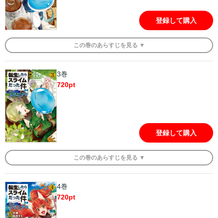
登録して購入
この
巻
のあらすじを
見る ▼
3巻
720
pt
登録して購入
この
巻
のあらすじを
見る ▼
4巻
720
pt