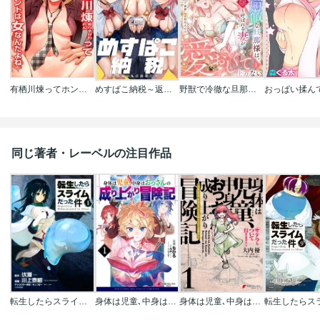
有栖川煉ってホントは女なんだよね｡
めすぱこ納税～返礼品は私の身体です…～
野獣で冷徹な旦那様は､悪役令嬢と呼ばれる妻が愛おしくて仕方ない
同じ著者・レーベルの注目作品
転生したらスライムだった件
身体は児童､中身はおっさんの成り上がり冒険記
身体は児童､中身はおっさんの成り上がり冒険記 1 サテラもついて行きます!【電子限定特典付き】