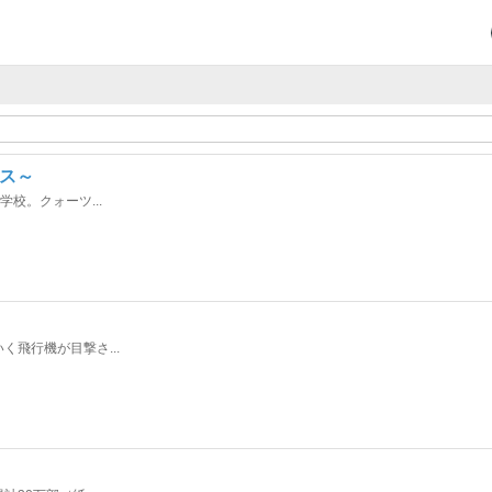
キス～
校。クォーツ...
飛行機が目撃さ...