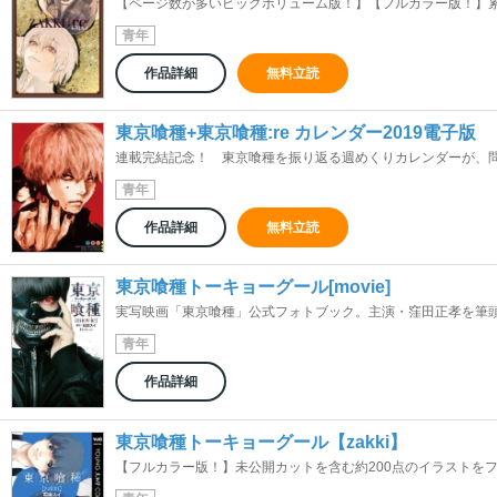
【ページ数が多いビッグボリューム版！】【フルカラー版！】累計3
青年
作品詳細
無料立読
東京喰種+東京喰種:re カレンダー2019電子版
連載完結記念！ 東京喰種を振り返る週めくりカレンダーが、問い
青年
作品詳細
無料立読
東京喰種トーキョーグール[movie]
実写映画「東京喰種」公式フォトブック。主演・窪田正孝を筆頭に
青年
作品詳細
東京喰種トーキョーグール【zakki】
【フルカラー版！】未公開カットを含む約200点のイラストをフル