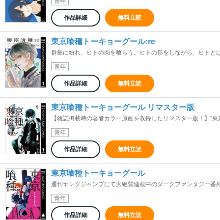
青年
作品詳細
無料立読
東京喰種トーキョーグール:re
群集に紛れ、ヒトの肉を喰らう。ヒトの形をしながら、ヒトとは異
青年
作品詳細
無料立読
東京喰種トーキョーグール リマスター版
【雑誌掲載時の著者カラー原画を収録したリマスター版！】“東京”
青年
作品詳細
無料立読
東京喰種トーキョーグール
週刊ヤングジャンプにて大絶賛連載中のダークファンタジー番外編！
青年
作品詳細
無料立読