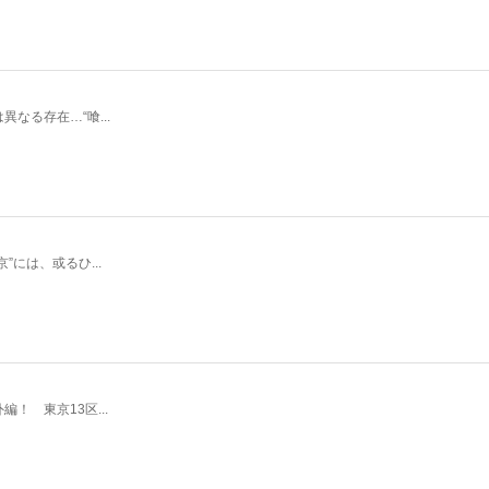
なる存在…“喰...
には、或るひ...
 東京13区...