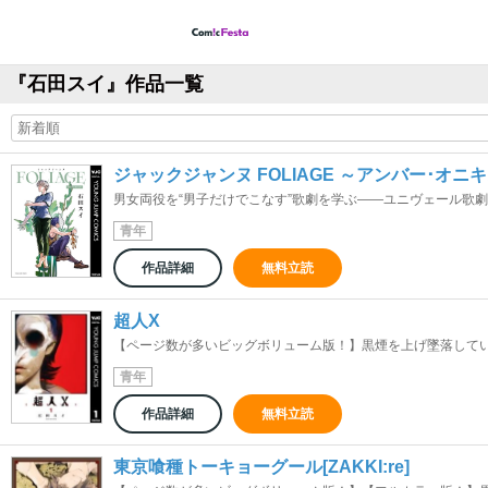
『石田スイ』作品一覧
ジャックジャンヌ FOLIAGE ～アンバー･オニ
男女両役を“男子だけでこなす”歌劇を学ぶ――ユニヴェール歌劇学
青年
作品詳細
無料立読
超人X
【ページ数が多いビッグボリューム版！】黒煙を上げ墜落していく
青年
作品詳細
無料立読
東京喰種トーキョーグール[ZAKKI:re]