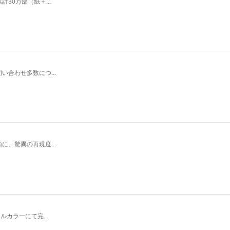
0万部（紙＋...
合わせ多数につ...
、驚異の再現度...
カラーにて完...