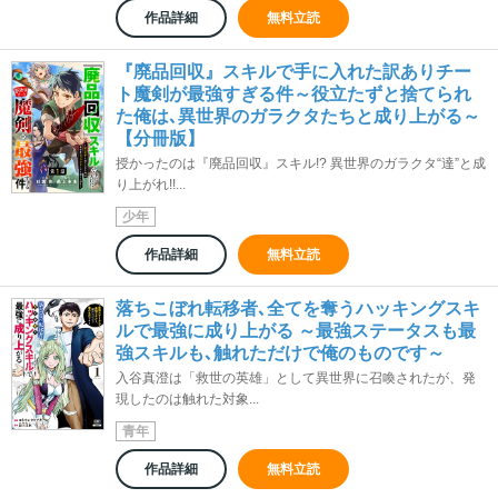
作品詳細
無料立読
『廃品回収』スキルで手に入れた訳ありチー
ト魔剣が最強すぎる件～役立たずと捨てられ
た俺は､異世界のガラクタたちと成り上がる～
【分冊版】
授かったのは『廃品回収』スキル!? 異世界のガラクタ“達”と成
り上がれ!!...
少年
作品詳細
無料立読
落ちこぼれ転移者､全てを奪うハッキングスキ
ルで最強に成り上がる ～最強ステータスも最
強スキルも､触れただけで俺のものです～
入谷真澄は「救世の英雄」として異世界に召喚されたが、発
現したのは触れた対象...
青年
作品詳細
無料立読