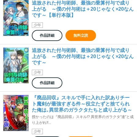
追放された付与術師、最強の乗算付与で成り
上がる ～僕の付与術は＋20じゃなく×20なん
です～【単行本版】
少年
作品詳細
無料立読
追放された付与術師、最強の乗算付与で成り
上がる ～僕の付与術は＋20じゃなく×20なん
です～
少年
作品詳細
『廃品回収』スキルで手に入れた訳ありチー
ト魔剣が最強すぎる件～役立たずと捨てられ
た俺は､異世界のガラクタたちと成り上がる～
授かったのは『廃品回収』スキル!? 異世界のガラクタ“達”と成
り上がれ!!...
少年