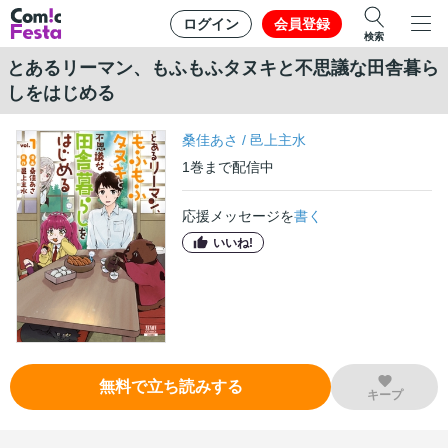
ログイン
会員登録
検索
とあるリーマン、もふもふタヌキと不思議な田舎暮ら
しをはじめる
桑佳あさ
/
邑上主水
1
巻
まで配信中
応援メッセージを
書く
いいね!
無料で立ち読みする
キープ