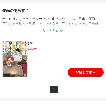
作品のあらすじ
全てが嫌になったサラリーマン「山河ユウジ」は、電車で寝過ごし
見知らぬ土地へと到着。そこは大自然に囲まれたのどかな田舎町、
神伏町。ここで疲れを癒やそうと思ったら、この町なんだかおかし
もっと見る
い!? 泊まった旅館を切り盛りしていたのは、人語を話す可愛いタヌ
キちゃんだし、そこらへんの道を筋肉ムキムキの牛さんが二足歩行
1巻
してるし! この町では、モンスターと人間が平和に暮らしているらし
700
pt
い。 そんな奇妙な田舎町ののんびりスローライフ。
登録して購入
1