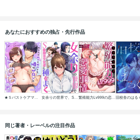
あなたにおすすめの独占・先行作品
★５バストケアマッサージをはじめます～あなたの悩みを解決する、噂のサロンのトロトロ施術
女余りの世界で、S級魔法少女達に種をまく【フルカラー】
繁殖能力Lv999の恋愛事情 ―幼なじみ候爵令息とのウブあま新婚生活―（単話版）
同じ著者・レーベルの注目作品