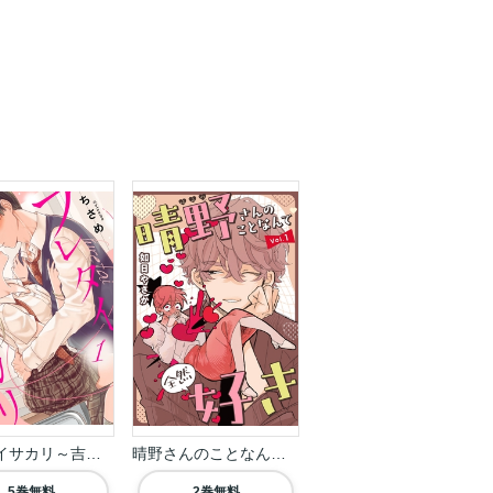
フレタイサカリ～吉高く...
晴野さんのことなんて全...
5巻無料
2巻無料