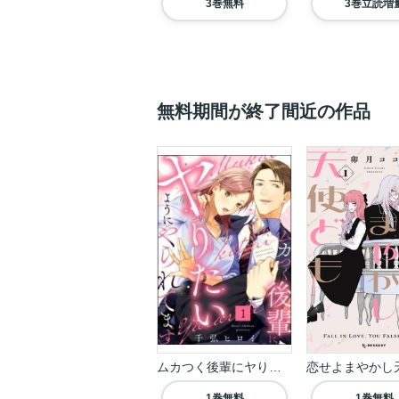
3巻無料
3巻立読増
無料期間が終了間近の作品
ムカつく後輩にヤりたい...
1巻無料
1巻無料