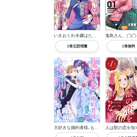
いきおくれ令嬢はただの...
1巻立読増量
1巻無料
大好きな婚約者様､もう...