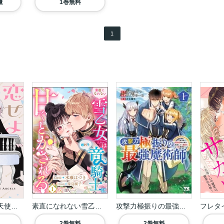
量
1巻無料
1
恋せよまやかし天使ども
素直になれない雪乙女は...
攻撃力極振りの最強魔術...
2巻無料
2巻無料