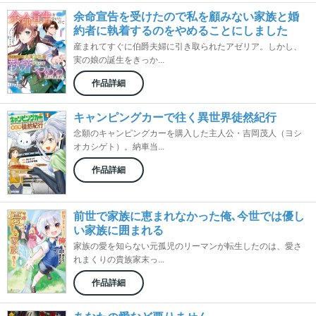
余命宣告を受けたので私を顧みない家族と婚
約者に執着するのをやめることにしました
産まれてすぐに伯爵夫婦に引き取られたアゼリア。しかし、
実の娘の誕生をきっか...
作品詳細
キャンピングカーで往く異世界徒然紀行
念願のキャンピングカーを購入した主人公・吉岡茂人（ヨシ
オカシゲト）。納車当...
作品詳細
前世で家族に恵まれなかった俺､今世では優し
い家族に囲まれる
家族の愛を知らない元孤児のリーマンが転生したのは、愛さ
れまくりの貴族家末っ...
作品詳細