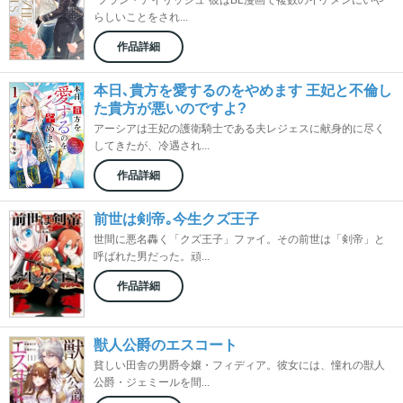
“フラン・アイリッシュ”彼はBL漫画で複数のイケメンにいや
らしいことをされ...
作品詳細
本日､貴方を愛するのをやめます 王妃と不倫し
た貴方が悪いのですよ?
アーシアは王妃の護衛騎士である夫レジェスに献身的に尽く
してきたが、冷遇され...
作品詳細
前世は剣帝｡今生クズ王子
世間に悪名轟く「クズ王子」ファイ。その前世は「剣帝」と
呼ばれた男だった。頑...
作品詳細
獣人公爵のエスコート
貧しい田舎の男爵令嬢・フィディア。彼女には、憧れの獣人
公爵・ジェミールを間...