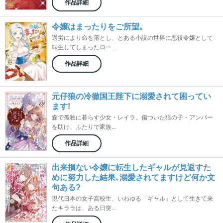
作品詳細
令嬢はまったりをご所望｡
過労により命を落とし、とある小説の世界に悪役令嬢として
転生してしまったロー...
作品詳細
元仔狼の冷徹国王陛下に溺愛されて困ってい
ます!
森で孤独に暮らす少女・レイラ。傷ついた狼の子・アンバー
を助け、ふたりで家族...
作品詳細
出来損ない令嬢に転生したギャルが見返すた
めに努力した結果､溺愛されてますけど何か文
句ある?
現代日本の女子高校生、いわゆる「ギャル」として生きて来
たキララは、ある日突...