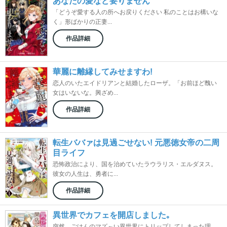
あなたの愛など要りません
「どうぞ愛する人の所へお戻りください 私のことはお構いな
く」形ばかりの正妻...
作品詳細
華麗に離縁してみせますわ!
恋人のいたエイドリアンと結婚したローザ。「お前ほど醜い
女はいないな。興ざめ...
作品詳細
転生ババァは見過ごせない! 元悪徳女帝の二周
目ライフ
恐怖政治により、国を治めていたラウラリス・エルダヌス。
彼女の人生は、勇者に...
作品詳細
異世界でカフェを開店しました｡
突然、ごはんのマズ～い異世界にトリップしてしまった理