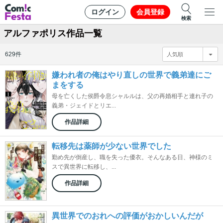
ログイン
会員登録
検索
アルファポリス作品一覧
629件
嫌われ者の俺はやり直しの世界で義弟達にご
まをする
母を亡くした侯爵令息シャルルは、父の再婚相手と連れ子の
義弟・ジェイドとリエ...
作品詳細
転移先は薬師が少ない世界でした
勤め先が倒産し、職を失った優衣。そんなある日、神様のミ
スで異世界に転移し、...
作品詳細
異世界でのおれへの評価がおかしいんだが