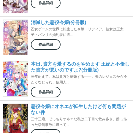
作品詳細
消滅した悪役令嬢(分冊版)
乙女ゲームの世界に転生した令嬢・リディア。彼女は王太
子・バンリの婚約者に選...
作品詳細
本日､貴方を愛するのをやめます 王妃と不倫し
た貴方が悪いのですよ?(分冊版)
三年耐えて、私は貴方と離婚する――。夫のレジェスから冷
たくなじられ、使用人...
作品詳細
悪役令嬢にオネエが転生したけど何も問題が
ない件
三十三歳。ぽっちりオネエな私は二丁目で飲み歩き、酔っ払
った挙句事故に遭って...