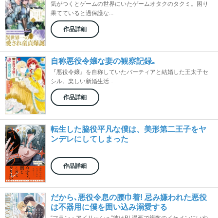
気がつくとゲームの世界にいたゲームオタクのタクミ。困り
果てていると過保護な...
作品詳細
自称悪役令嬢な妻の観察記録｡
『悪役令嬢』を自称していたバーティアと結婚した王太子セ
シル。楽しい新婚生活...
作品詳細
転生した脇役平凡な僕は、美形第二王子をヤ
ンデレにしてしまった
作品詳細
だから､悪役令息の腰巾着! 忌み嫌われた悪役
は不器用に僕を囲い込み溺愛する