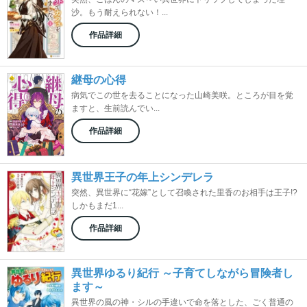
沙。もう耐えられない！...
作品詳細
継母の心得
病気でこの世を去ることになった山崎美咲。ところが目を覚
ますと、生前読んでい...
作品詳細
異世界王子の年上シンデレラ
突然、異世界に“花嫁”として召喚された里香のお相手は王子!?
しかもまだ1...
作品詳細
異世界ゆるり紀行 ～子育てしながら冒険者し
ます～
異世界の風の神・シルの手違いで命を落とした、ごく普通の