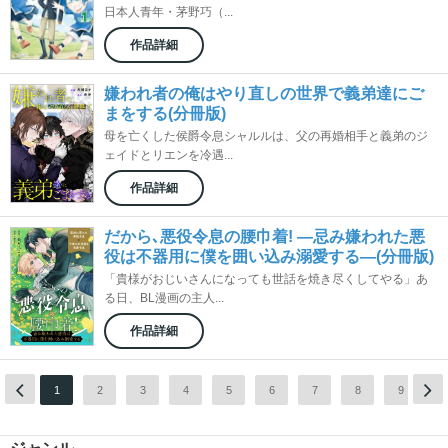
日本人青年・茅野巧（...
作品詳細
嫌われ者の俺はやり直しの世界で義弟達にご
まをする(分冊版)
母を亡くした侯爵令息シャルルは、父の再婚相手と義弟のジ
ェイドとリエンを冷遇...
作品詳細
だから､悪役令息の腰巾着! ―忌み嫌われた悪
役は不器用に僕を囲い込み溺愛する―(分冊版)
「貴様がおじいさんになっても世話を焼き尽くしてやる」あ
る日、BL漫画の主人...
作品詳細
1
2
3
4
5
6
7
8
9
1