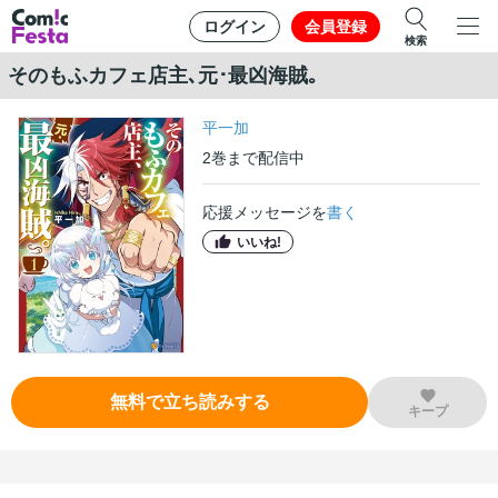
ログイン
会員登録
検索
そのもふカフェ店主､元･最凶海賊｡
平一加
2
巻
まで配信中
応援メッセージを
書く
いいね!
無料で立ち読みする
キープ