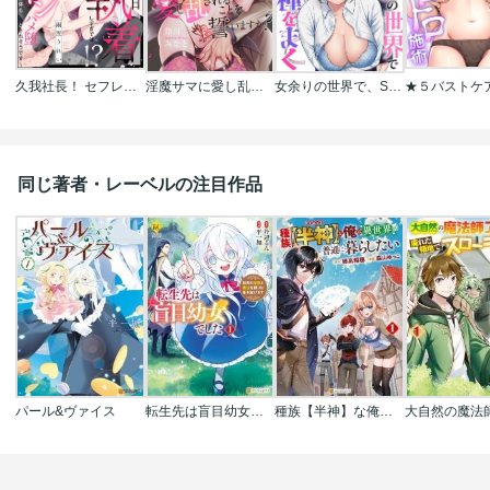
久我社長！ セフレなのにデロ甘執着しすぎでは!? ～XL級のわからせピストンで心も身体もハメ堕とされそうです～（単話版）
淫魔サマに愛し乱されることを誓いますか？【番外編】
女余りの世界で、S級魔法少女達に種をまく【フルカラー】
同じ著者・レーベルの注目作品
パール&ヴァイス
転生先は盲目幼女でした 前世の記憶と魔法を頼りに生き延びます
種族【半神】な俺は異世界でも普通に暮らしたい