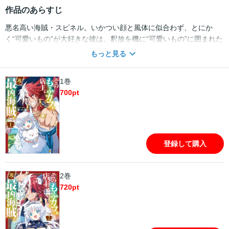
作品のあらすじ
悪名高い海賊・スピネル。いかつい顔と風体に似合わず、とにか
く“可愛いもの”が大好きな彼は、釈放を機に“可愛いもの”に囲まれた
新生活を送ることを決意する。街で出会ったもふもふな獣、そして
もっと見る
伝説の“天人族”の少女とともに、セカンドライフでは可愛い“もふカ
フェ”をまったり運営する――はずが、彼のもとにはハードなトラブ
1巻
ルが次々舞い込んで来て……!?
700
pt
登録して購入
2巻
720
pt